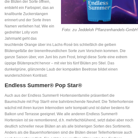
die Blüten der Sorte öffnen,
entsteht ein Farbspiel, das an
knallbunte Zuckerstangen
erinnert und der Sorte ihren
Namen verliehen hat. Wie ein
Foto: zu Jeddeloh Pflanzenhandels-GmbH
gedrehter Lolly vom
Jahrmarkt geht das
leuchtende Orange über ins Lachs-Rosé bis schließlich die gelben
Blütengefäße der bienenfreundlichen Sorte zum Vorschein kommen. Die
ganze Saison über, von Juni bis zum Frost, bringt diese Sorte eine extrem
üppige Blütenpracht hervor – mit vier bis fünf Blüten pro Stiel. Das
dunkelgrüne, glänzende Laub der kompakten Beetrose bildet einen
wunderschönen Kontrast.
Endless Summer® Pop Star®
Auch aus der Endless Summer® Hortensienfamilie präsentiert die
Baumschule mit Pop Star® eine bahnbrechende Neuheit: Die Tellerhortensie
wächst mit ihren kurzen Internodien sehr kompakt und ist daher bestens für
Balkon und Terrasse geeignet. Wie alle anderen Endless Summer®
Hortensien ist sie remontierend, d.h. mehrfachblühend, setzt dabei aber noch
deutlich schneller neue Blüten an als alle bisherigen Sorten des Sortiments.
Anders als die Bauernhortensien sind die Blüten dieser Tellerhortensie auch