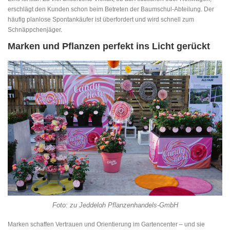
erschlägt den Kunden schon beim Betreten der Baumschul-Abteilung. Der
häufig planlose Spontankäufer ist überfordert und wird schnell zum
Schnäppchenjäger.
Marken und Pflanzen perfekt ins Licht gerückt
Foto: zu Jeddeloh Pflanzenhandels-GmbH
Marken schaffen Vertrauen und Orientierung im Gartencenter – und sie