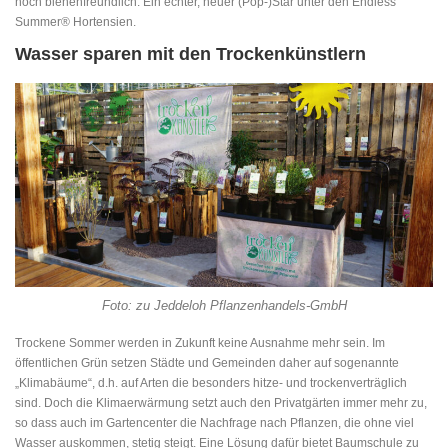
noch bienenfreundlich. Ein echter, neuer (Pop-)Star unter den Endless
Summer® Hortensien.
Wasser sparen mit den Trockenkünstlern
Foto: zu Jeddeloh Pflanzenhandels-GmbH
Trockene Sommer werden in Zukunft keine Ausnahme mehr sein. Im
öffentlichen Grün setzen Städte und Gemeinden daher auf sogenannte
„Klimabäume“, d.h. auf Arten die besonders hitze- und trockenverträglich
sind. Doch die Klimaerwärmung setzt auch den Privatgärten immer mehr zu,
so dass auch im Gartencenter die Nachfrage nach Pflanzen, die ohne viel
Wasser auskommen, stetig steigt. Eine Lösung dafür bietet Baumschule zu