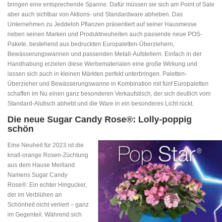
bringen eine entsprechende Spanne. Dafür müssen sie sich am Point of Sale
aber auch sichtbar von Aktions- und Standardware abheben. Das
Unternehmen zu Jeddeloh Pflanzen präsentiert auf seiner Hausmesse
neben seinen Marken und Produktneuheiten auch passende neue POS-
Pakete, bestehend aus bedruckten Europaletten-Überziehern,
Bewässerungswannen und passenden Metall-Aufstellern. Einfach in der
Handhabung erzielen diese Werbematerialen eine große Wirkung und
lassen sich auch in kleinen Märkten perfekt unterbringen. Paletten-
Überzieher und Bewässerungswanne in Kombination mit fünf Europaletten
schaffen im Nu einen ganz besonderen Verkaufstisch, der sich deutlich vom
Standard-Alutisch abhebt und die Ware in ein besonderes Licht rückt.
Die neue Sugar Candy Rose®: Lolly-poppig
schön
Eine Neuheit für 2023 ist die
knall-orange Rosen-Züchtung
aus dem Hause Meilland
Namens Sugar Candy
Rose®: Ein echter Hingucker,
der im Verblühen an
Schönheit nicht verliert – ganz
im Gegenteil. Während sich