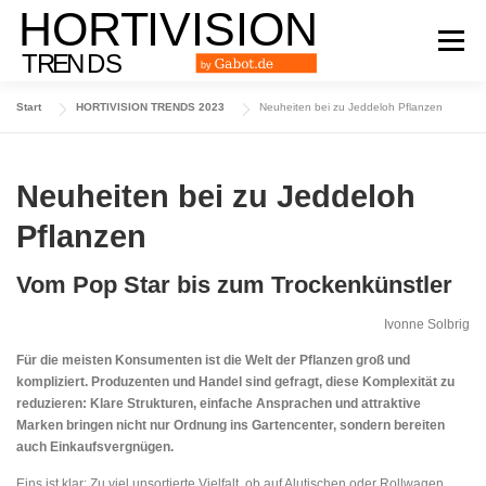
Zum
Inhalt
Menü
springen
Start
HORTIVISION TRENDS 2023
Neuheiten bei zu Jeddeloh Pflanzen
DAS TRENDMAGAZIN
AUSGABE 2024
Neuheiten bei zu Jeddeloh
AUSGABE 2023
AUSGABE 2022
ARCHIV
Pflanzen
Vom Pop Star bis zum Trockenkünstler
Ivonne Solbrig
Für die meisten Konsumenten ist die Welt der Pflanzen groß und
kompliziert. Produzenten und Handel sind gefragt, diese Komplexität zu
reduzieren: Klare Strukturen, einfache Ansprachen und attraktive
Marken bringen nicht nur Ordnung ins Gartencenter, sondern bereiten
auch Einkaufsvergnügen.
Eins ist klar: Zu viel unsortierte Vielfalt, ob auf Alutischen oder Rollwagen,