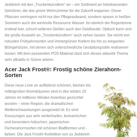
Jeddeloh mit den „Trockenkünstlern“ an – ein Sortiment an hitzetoleranten
Gehölzen, die das grüne Wohnzimmer für die Zukunft wappnen. Diese
Pflanzen verringern nicht nur den Pflegeaufwand, sondern sparen in heißen
Sommern auch die wertvolle Ressource Wasser. Ist nämlich die Regentonne
erstmal leer, schont seltenes Gießen auch den Geldbeutel. Optisch kann sich
die große Auswahl an „Trockenkünstlern“ auch sehen lassen: Sie reicht von
robusten Frühjahrssorten und immergrünen Kiefern bis hin zu eleganten
Blühgehölzen, mit denen sich unterschiedliche Gestaltungsstile realisieren
lassen. Mit dem passenden POS-Material lässt sich dieses aktuelle Thema
sehr attraktiv in Szene setzen.
Acer Jack Frost®: Frostig schöne Zierahorn-
Sorten
Diese neue Linie an auffallend schönen, kleinen bis
mittelgroßen Ahornbäumen sind in den letzten 20
Jahren im mittleren Westen Amerikas gezüchtet
worden – einer Region, die dramatischen
Wetterschwankungen ausgesetzt ist. Es sind
Kreuzungen aus sehr winterharten, koreanischen
und besonders hübschen, japanischen
Fächerahornsorten mit schönen Blattformen und -
farben. Die Jack Frost®-Kollektion von zu Jeddeloh