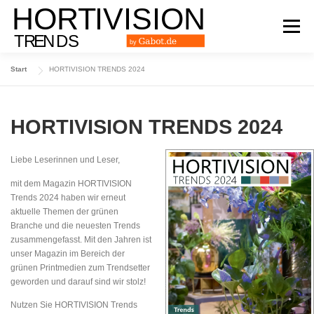
Zum
Inhalt
Menü
springen
Start
HORTIVISION TRENDS 2024
DAS TRENDMAGAZIN
AUSGABE 2024
HORTIVISION TRENDS 2024
AUSGABE 2023
AUSGABE 2022
ARCHIV
Liebe Leserinnen und Leser,
mit dem Magazin HORTIVISION
Trends 2024 haben wir erneut
aktuelle Themen der grünen
Branche und die neuesten Trends
zusammengefasst. Mit den Jahren ist
unser Magazin im Bereich der
grünen Printmedien zum Trendsetter
geworden und darauf sind wir stolz!
Nutzen Sie HORTIVISION Trends