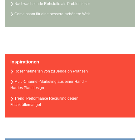
Nachwachsende Rohstoffe als Problemlöser
Gemeinsam für eine bessere, schönere Welt
Inspirationen
Rosenneuheiten von zu Jeddeloh Pflanzen
Multi-Channel-Marketing aus einer Hand –
Harries Plantdesign
Trend: Performance Recruiting gegen
Fachkräftemangel