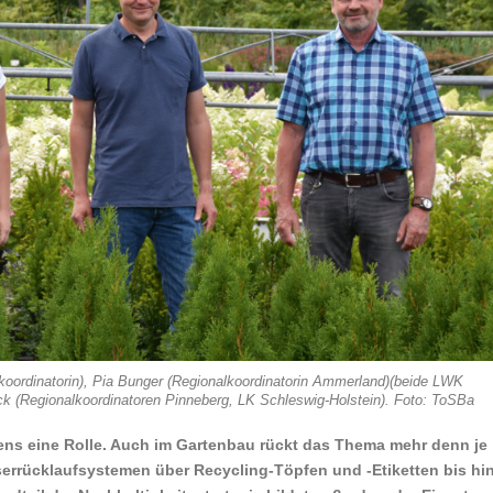
tkoordinatorin), Pia Bunger (Regionalkoordinatorin Ammerland)(beide LWK
ck (Regionalkoordinatoren Pinneberg, LK Schleswig-Holstein). Foto: ToSBa
bens eine Rolle. Auch im Gartenbau rückt das Thema mehr denn je
rrücklaufsystemen über Recycling-Töpfen und -Etiketten bis hi