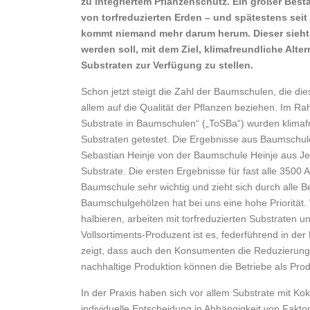
zu integriertem Pflanzenschutz. Ein großer Besta
von torfreduzierten Erden – und spätestens se
kommt niemand mehr darum herum. Dieser sieht 
werden soll, mit dem Ziel, klimafreundliche Alte
Substraten zur Verfügung zu stellen.
Schon jetzt steigt die Zahl der Baumschulen, die dies
allem auf die Qualität der Pflanzen beziehen. Im 
Substrate in Baumschulen“ („ToSBa“) wurden klimafre
Substraten getestet. Die Ergebnisse aus Baumschu
Sebastian Heinje von der Baumschule Heinje aus Jedde
Substrate. Die ersten Ergebnisse für fast alle 3500 
Baumschule sehr wichtig und zieht sich durch alle B
Baumschulgehölzen hat bei uns eine hohe Priorität.
halbieren, arbeiten mit torfreduzierten Substrate
Vollsortiments-Produzent ist es, federführend in der 
zeigt, dass auch den Konsumenten die Reduzierung
nachhaltige Produktion können die Betriebe als Pro
In der Praxis haben sich vor allem Substrate mit K
individuelle Entscheidung in Abhängigkeit von Fakt