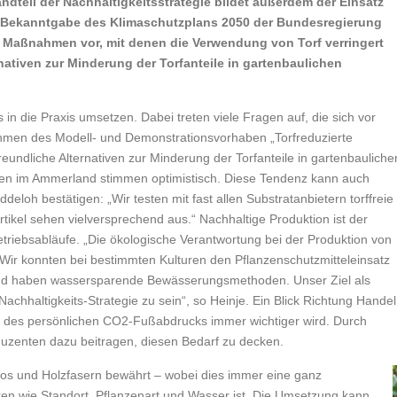
ndteil der Nachhaltigkeitsstrategie bildet außerdem der Einsatz
it Bekanntgabe des Klimaschutzplans 2050 der Bundesregierung
Maßnahmen vor, mit denen die Verwendung von Torf verringert
rnativen zur Minderung der Torfanteile in gartenbaulichen
 in die Praxis umsetzen. Dabei treten viele Fragen auf, die sich vor
Rahmen des Modell- und Demonstrationsvorhaben „Torfreduzierte
undliche Alternativen zur Minderung der Torfanteile in gartenbauliche
len im Ammerland stimmen optimistisch. Diese Tendenz kann auch
loh bestätigen: „Wir testen mit fast allen Substratanbietern torffreie
Artikel sehen vielversprechend aus.“ Nachhaltige Produktion ist der
etriebsabläufe. „Die ökologische Verantwortung bei der Produktion von
 Wir konnten bei bestimmten Kulturen den Pflanzenschutzmitteleinsatz
n und haben wassersparende Bewässerungsmethoden. Unser Ziel als
Nachhaltigkeits-Strategie zu sein“, so Heinje. Ein Blick Richtung Handel
 des persönlichen CO2-Fußabdrucks immer wichtiger wird. Durch
duzenten dazu beitragen, diesen Bedarf zu decken.
okos und Holzfasern bewährt – wobei dies immer eine ganz
oren wie Standort, Pflanzenart und Wasser ist. Die Umsetzung kann