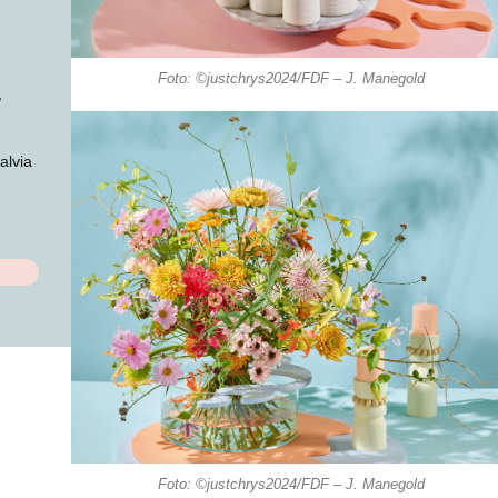
Foto: ©justchrys2024/FDF – J. Manegold
,
alvia
Foto: ©justchrys2024/FDF – J. Manegold