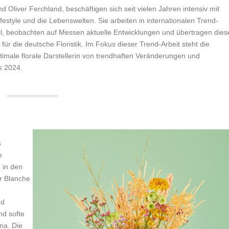
Oliver Ferchland, beschäftigen sich seit vielen Jahren intensiv mit
style und die Lebenswelten. Sie arbeiten in internationalen Trend-
, beobachten auf Messen aktuelle Entwicklungen und übertragen dies
ür die deutsche Floristik. Im Fokus dieser Trend-Arbeit steht die
optimale florale Darstellerin von trendhaften Veränderungen und
s 2024.
s
e
 in den
r Blanche
nd
nd softe
ma. Die