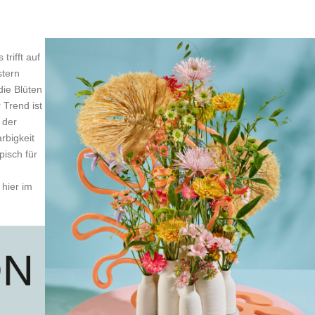
rifft auf
stern
ie Blüten
Trend ist
 der
rbigkeit
pisch für
hier im