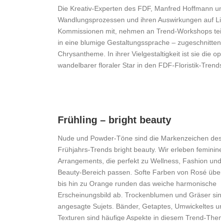
Die Kreativ-Experten des FDF, Manfred Hoffmann und 
Wandlungsprozessen und ihren Auswirkungen auf Life
Kommissionen mit, nehmen an Trend-Workshops teil
in eine blumige Gestaltungssprache – zugeschnitten f
Chrysantheme. In ihrer Vielgestaltigkeit ist sie die 
wandelbarer floraler Star in den FDF-Floristik-Trend
Frühling – bright beauty
Nude und Powder-Töne sind die Markenzeichen de
Frühjahrs-Trends bright beauty. Wir erleben feminin
Arrangements, die perfekt zu Wellness, Fashion und
Beauty-Bereich passen. Softe Farben von Rosé übe
bis hin zu Orange runden das weiche harmonische
Erscheinungsbild ab. Trockenblumen und Gräser si
angesagte Sujets. Bänder, Getaptes, Umwickeltes u
Texturen sind häufige Aspekte in diesem Trend-The