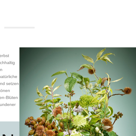
erbst
chhaltig
en
atürliche
und setzen
ntönen
en-Blüten
rbundener