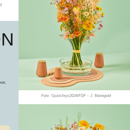
d
hus,
Foto: ©justchrys2024/FDF – J. Manegold
,