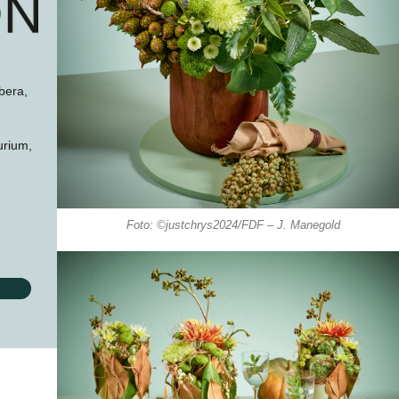
bera,
urium,
Foto: ©justchrys2024/FDF – J. Manegold