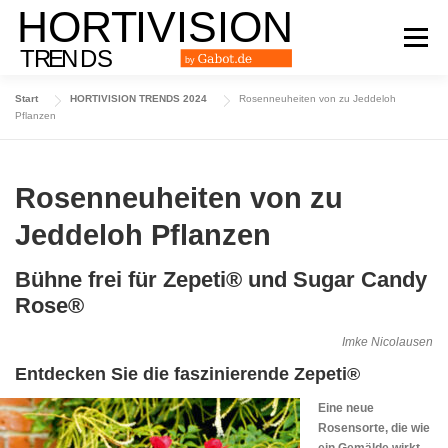
Zum
Inhalt
Menü
springen
Start
HORTIVISION TRENDS 2024
Rosenneuheiten von zu Jeddeloh
DAS TRENDMAGAZIN
AUSGABE 2024
Pflanzen
AUSGABE 2023
AUSGABE 2022
ARCHIV
Rosenneuheiten von zu
Jeddeloh Pflanzen
Bühne frei für Zepeti® und Sugar Candy
Rose®
Imke Nicolausen
Entdecken Sie die faszinierende Zepeti®
Eine neue
Rosensorte, die wie
ein Gemälde wirkt,