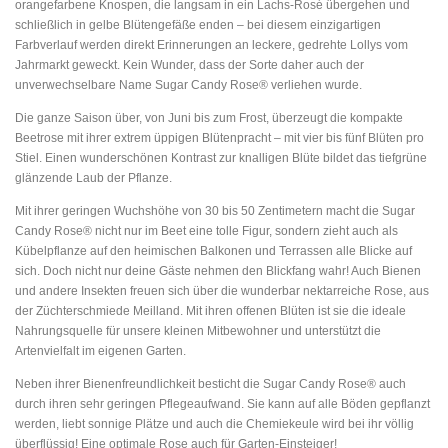
orangefarbene Knospen, die langsam in ein Lachs-Rosé übergehen und
schließlich in gelbe Blütengefäße enden – bei diesem einzigartigen
Farbverlauf werden direkt Erinnerungen an leckere, gedrehte Lollys vom
Jahrmarkt geweckt. Kein Wunder, dass der Sorte daher auch der
unverwechselbare Name Sugar Candy Rose® verliehen wurde.
Die ganze Saison über, von Juni bis zum Frost, überzeugt die kompakte
Beetrose mit ihrer extrem üppigen Blütenpracht – mit vier bis fünf Blüten pro
Stiel. Einen wunderschönen Kontrast zur knalligen Blüte bildet das tiefgrüne
glänzende Laub der Pflanze.
Mit ihrer geringen Wuchshöhe von 30 bis 50 Zentimetern macht die Sugar
Candy Rose® nicht nur im Beet eine tolle Figur, sondern zieht auch als
Kübelpflanze auf den heimischen Balkonen und Terrassen alle Blicke auf
sich. Doch nicht nur deine Gäste nehmen den Blickfang wahr! Auch Bienen
und andere Insekten freuen sich über die wunderbar nektarreiche Rose, aus
der Züchterschmiede Meilland. Mit ihren offenen Blüten ist sie die ideale
Nahrungsquelle für unsere kleinen Mitbewohner und unterstützt die
Artenvielfalt im eigenen Garten.
Neben ihrer Bienenfreundlichkeit besticht die Sugar Candy Rose® auch
durch ihren sehr geringen Pflegeaufwand. Sie kann auf alle Böden gepflanzt
werden, liebt sonnige Plätze und auch die Chemiekeule wird bei ihr völlig
überflüssig! Eine optimale Rose auch für Garten-Einsteiger!