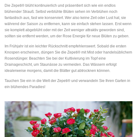
Die Zepeti® blüht kontinuierlich und präsentiert sich wie ein endlos
blühender Strauß. Selbst verblühte Blüten sehen im Verblühen noch
fantastisch aus, fast wie konserviert. Wer also keine Zeit oder Lust hat, sie
während der Saison zu entfernen, kann sie einfach stehen lassen. Erst wenn
sie komplett abgeblüht oder mit der Zeit weniger attraktiv geworden sind,
sollten sie entfernt werden, um der Rose Energie für neue Blüten zu geben.
Im Frühjahr ist ein leichter Rückschnitt empfehlenswert. Sobald die ersten
Knospen erscheinen, düngen Sie die Zepeti® mit Mist oder handelsüblichem
Rosendünger. Beachten Sie bei der Kultivierung im Topf eine
Drainageschicht, um Staunässe zu vermeiden. Das Wässern erfolgt
idealerweise morgens, damit die Blätter gut abtrocknen können.
Tauchen Sie ein in die Welt der Zepeti® und verwandeln Sie Ihren Garten in
ein blühendes Paradies!