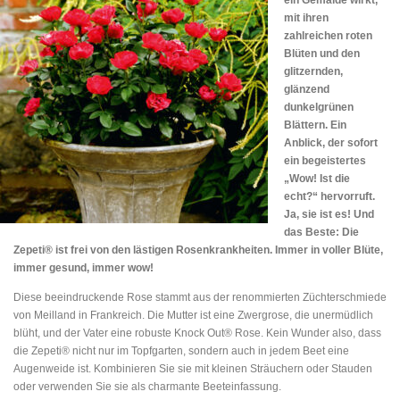
mit ihren
zahlreichen roten
Blüten und den
glitzernden,
glänzend
dunkelgrünen
Blättern. Ein
Anblick, der sofort
ein begeistertes
„Wow! Ist die
echt?“ hervorruft.
Ja, sie ist es! Und
das Beste: Die
Zepeti® ist frei von den lästigen Rosenkrankheiten. Immer in voller Blüte,
immer gesund, immer wow!
Diese beeindruckende Rose stammt aus der renommierten Züchterschmiede
von Meilland in Frankreich. Die Mutter ist eine Zwergrose, die unermüdlich
blüht, und der Vater eine robuste Knock Out® Rose. Kein Wunder also, dass
die Zepeti® nicht nur im Topfgarten, sondern auch in jedem Beet eine
Augenweide ist. Kombinieren Sie sie mit kleinen Sträuchern oder Stauden
oder verwenden Sie sie als charmante Beeteinfassung.