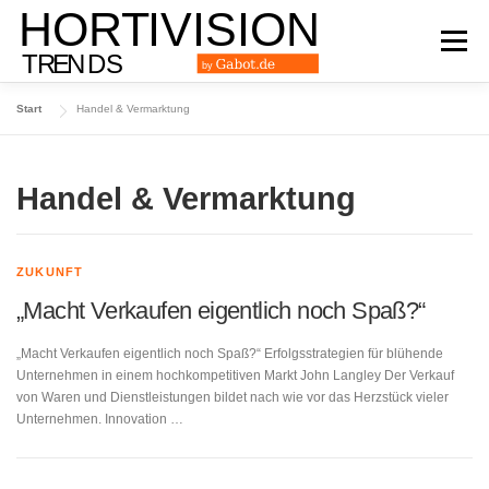
Zum
Inhalt
Menü
springen
Start
Handel & Vermarktung
DAS TRENDMAGAZIN
AUSGABE 2024
Handel & Vermarktung
AUSGABE 2023
AUSGABE 2022
ARCHIV
ZUKUNFT
„Macht Verkaufen eigentlich noch Spaß?“
„Macht Verkaufen eigentlich noch Spaß?“ Erfolgsstrategien für blühende
Unternehmen in einem hochkompetitiven Markt John Langley Der Verkauf
von Waren und Dienstleistungen bildet nach wie vor das Herzstück vieler
Unternehmen. Innovation …