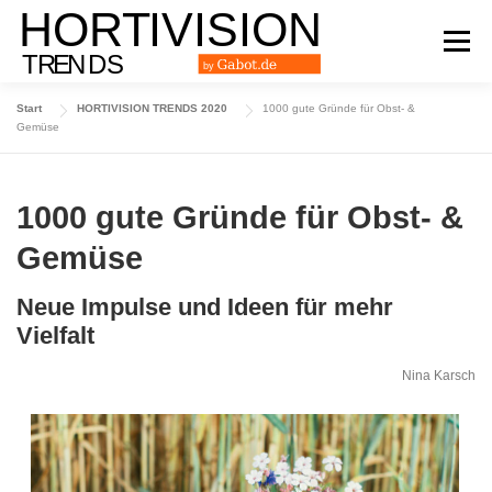
Zum
Inhalt
Menü
springen
Start
HORTIVISION TRENDS 2020
1000 gute Gründe für Obst- &
DAS TRENDMAGAZIN
AUSGABE 2024
Gemüse
AUSGABE 2023
AUSGABE 2022
ARCHIV
1000 gute Gründe für Obst- &
Gemüse
Neue Impulse und Ideen für mehr
Vielfalt
Nina Karsch