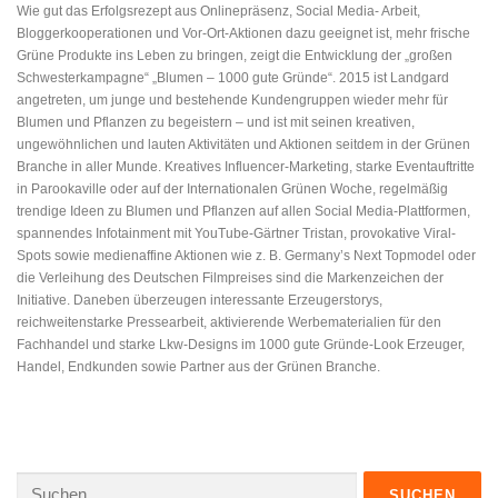
Wie gut das Erfolgsrezept aus Onlinepräsenz, Social Media- Arbeit,
Bloggerkooperationen und Vor-Ort-Aktionen dazu geeignet ist, mehr frische
Grüne Produkte ins Leben zu bringen, zeigt die Entwicklung der „großen
Schwesterkampagne“ „Blumen – 1000 gute Gründe“. 2015 ist Landgard
angetreten, um junge und bestehende Kundengruppen wieder mehr für
Blumen und Pflanzen zu begeistern – und ist mit seinen kreativen,
ungewöhnlichen und lauten Aktivitäten und Aktionen seitdem in der Grünen
Branche in aller Munde. Kreatives Influencer-Marketing, starke Eventauftritte
in Parookaville oder auf der Internationalen Grünen Woche, regelmäßig
trendige Ideen zu Blumen und Pflanzen auf allen Social Media-Plattformen,
spannendes Infotainment mit YouTube-Gärtner Tristan, provokative Viral-
Spots sowie medienaffine Aktionen wie z. B. Germany’s Next Topmodel oder
die Verleihung des Deutschen Filmpreises sind die Markenzeichen der
Initiative. Daneben überzeugen interessante Erzeugerstorys,
reichweitenstarke Pressearbeit, aktivierende Werbematerialien für den
Fachhandel und starke Lkw-Designs im 1000 gute Gründe-Look Erzeuger,
Handel, Endkunden sowie Partner aus der Grünen Branche.
Suche