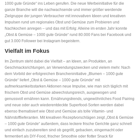
1000 gute Gründe“ ins Leben gerufen. Die neue Werbeinitiative für die
ganze Branche will die nachwachsende und immer größer werdende
Zielgruppe der jungen Verbraucher mit innovativen Ideen und kreativen
Impulsen rund um regionales Obst und Gemüse zum Probieren und
Nachkochen anregen – und das mit Erfolg: Alleine im ersten Jahr konnte
„Obst & Gemüse – 1000 gute Gründe“ rund 80.000 Fans bei Facebook und
gut 3.000 Follower bei Instagram begeistern.
Vielfalt im Fokus
Im Zentrum steht dabei die Vielfalt – an Ideen, an Produkten, an
Geschmacksrichtungen, an Verwendungszwecken und vielem mehr. Nach
dem Vorbild der erfolgreichen Brancheninitiative „Blumen – 1000 gute
Gründe“ liefert „Obst & Gemüse – 1000 gute Gründe“ mit
aufmerksamkeitsstarken Aktionen neue Impulse, wie man sich täglich mit
frischem Obst und Gemüse abwechslungsreich, ausgewogen und
genussvoll ernähren kann. Ernährungstrends, ungewöhnliches Food Pairing
und neue oder auch wiederentdeckte Superfood-Sorten werden dabei
ebenso thematisiert wie Obst und Gemüse als tolle Vitamin- und
Nährstofflieferanten. Mit kreativen Rezeptvorschlägen zeigt „Obst & Gemüse
– 1000 gute Gründe“ außerdem, dass leckere frische Gerichte ganz schnell
und einfach zuzubereiten sind ob gegrillt, gebacken, eingemacht oder
fermentiert als DIY-Food, frischer Smoothie oder flotter Snack für