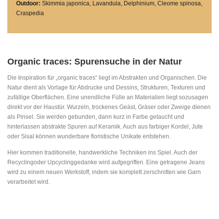
Outdoor:
Skimmia japonica, Lavandula, Delphinium, Cleome spinosa,
Craspedia
Organic traces: Spurensuche in der Natur
Die Inspiration für „organic traces“ liegt im Abstrakten und Organischen. Die
Natur dient als Vorlage für Abdrucke und Dessins, Strukturen, Texturen und
zufällige Oberflächen. Eine unendliche Fülle an Materialien liegt sozusagen
direkt vor der Haustür. Wurzeln, trockenes Geäst, Gräser oder Zweige dienen
als Pinsel. Sie werden gebunden, dann kurz in Farbe getaucht und
hinterlassen abstrakte Spuren auf Keramik. Auch aus farbiger Kordel, Jute
oder Sisal können wunderbare floristische Unikate entstehen.
Hier kommen traditionelle, handwerkliche Techniken ins Spiel. Auch der
Recyclingoder Upcyclinggedanke wird aufgegriffen. Eine getragene Jeans
wird zu einem neuen Werkstoff, indem sie komplett zerschnitten wie Garn
verarbeitet wird.