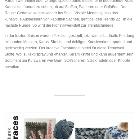
Farben wie Violett oder Orange spielen bunte Muster eine bedeutende Rolle.
Karos sind überall zu sehen, ob auf Stoffen, Papieren oder Gefäßen. Der
Reuse-Gedanke kommt wieder ins Spiel. Visible Mending, also das
kunstvolle Ausbessern von kaputten Sachen, geht bei den Trends 22+ in die
nächste Runde. So wird die Floristikwerkstatt zur Trendschmiede.
In der letzten Saison wurden Textilien gestopft, jetzt wird schadhafte Kleidung
mit bunten Mustern, Karos, Streifen und richtigen Kunstwerken repariert und
gleichzeitig verziert. Der kreative Fachhandel bietet für diese Trendwelt
Stoffe, Wolle, Textilspray und -marker, Keramikstifte und kann außerdem sein
Sortiment um Kurzwaren wie Garn, Stoffscheren, Stecknadeln oder Knöpfe
erweitern.