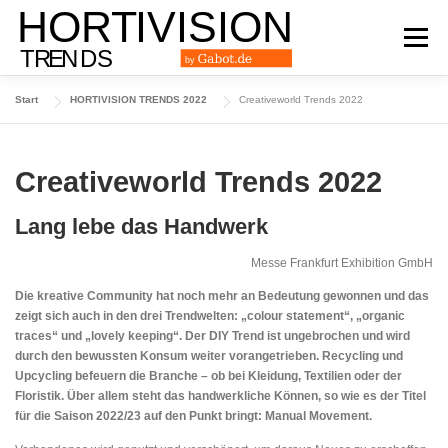
Zum
Inhalt
Menü
springen
Start
HORTIVISION TRENDS 2022
Creativeworld Trends 2022
DAS TRENDMAGAZIN
AUSGABE 2024
Creativeworld Trends 2022
AUSGABE 2023
AUSGABE 2022
ARCHIV
Lang lebe das Handwerk
Messe Frankfurt Exhibition GmbH
Die kreative Community hat noch mehr an Bedeutung gewonnen und das
zeigt sich auch in den drei Trendwelten: „colour statement“, „organic
traces“ und „lovely keeping“. Der DIY Trend ist ungebrochen und wird
durch den bewussten Konsum weiter vorangetrieben. Recycling und
Upcycling befeuern die Branche – ob bei Kleidung, Textilien oder der
Floristik. Über allem steht das handwerkliche Können, so wie es der Titel
für die Saison 2022/23 auf den Punkt bringt: Manual Movement.