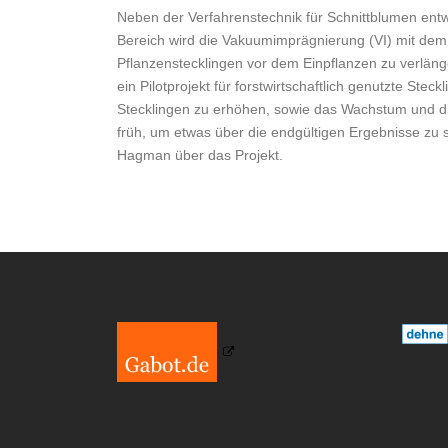
Neben der Verfahrenstechnik für Schnittblumen ent
Bereich wird die Vakuumimprägnierung (VI) mit dem
Pflanzenstecklingen vor dem Einpflanzen zu verlän
ein Pilotprojekt für forstwirtschaftlich genutzte Ste
Stecklingen zu erhöhen, sowie das Wachstum und di
früh, um etwas über die endgültigen Ergebnisse zu sa
Hagman über das Projekt.