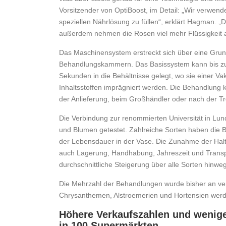
Vorsitzender von OptiBoost, im Detail: „Wir verwend
speziellen Nährlösung zu füllen“, erklärt Hagman. „D
außerdem nehmen die Rosen viel mehr Flüssigkeit auf
Das Maschinensystem erstreckt sich über eine Grund
Behandlungskammern. Das Basissystem kann bis zu
Sekunden in die Behältnisse gelegt, wo sie einer V
Inhaltsstoffen imprägniert werden. Die Behandlung k
der Anlieferung, beim Großhändler oder nach der T
Die Verbindung zur renommierten Universität in Lu
und Blumen getestet. Zahlreiche Sorten haben die 
der Lebensdauer in der Vase. Die Zunahme der Haltba
auch Lagerung, Handhabung, Jahreszeit und Transpor
durchschnittliche Steigerung über alle Sorten hinwe
Die Mehrzahl der Behandlungen wurde bisher an v
Chrysanthemen, Alstroemerien und Hortensien werd
Höhere Verkaufszahlen und wenige
in 100 Supermärkten