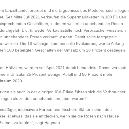
m Einzelhandel erprobt und die Ergebnisse des Modellversuchs liegen
. Seit Mitte Juli 2021 verkaufen die Supermarktketten in 100 Filialen
entsprechenden Geschäften, in denen weiterhin unbehandelte Rosen
durchgeführt, d. h. weder Verkaufsstelle noch Verbraucher wussten, in
 unbehandelte Rosen verkauft wurden. Damit sollte festgestellt
entwickeln. Die 16-wöchige, kommerzielle Evaluierung wurde Anfang
en 100 beteiligten Geschäften der Umsatz um 20 Prozent gestiegen
n Höllviken, werden seit April 2021 damit behandelte Rosen verkauft
t mehr Umsatz, 25 Prozent weniger Abfall und 50 Prozent mehr
eitraum 2020.
en als auch in der einzigen ICA-Filiale fühlten sich die Verbraucher
gezogen als zu den unbehandelten, aber warum?
hmäßiger, intensivere Farben und frischere Blätter ziehen den
Vase ist etwas, das sie entdecken, wenn sie die Rosen nach Hause
r Blumen zu kaufen“, sagt Hagman.