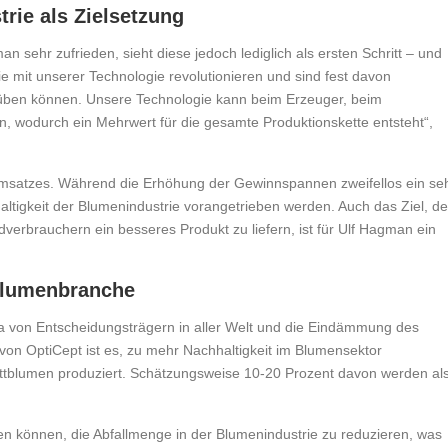
rie als Zielsetzung
 sehr zufrieden, sieht diese jedoch lediglich als ersten Schritt – und
ie mit unserer Technologie revolutionieren und sind fest davon
usüben können. Unsere Technologie kann beim Erzeuger, beim
, wodurch ein Mehrwert für die gesamte Produktionskette entsteht“,
Umsatzes. Während die Erhöhung der Gewinnspannen zweifellos ein se
haltigkeit der Blumenindustrie vorangetrieben werden. Auch das Ziel, d
verbrauchern ein besseres Produkt zu liefern, ist für Ulf Hagman ein
 Blumenbranche
da von Entscheidungsträgern in aller Welt und die Eindämmung des
von OptiCept ist es, zu mehr Nachhaltigkeit im Blumensektor
nittblumen produziert. Schätzungsweise 10-20 Prozent davon werden al
gen können, die Abfallmenge in der Blumenindustrie zu reduzieren, was