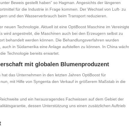
 unter Beweis gestellt haben“ so Hagman. Angesichts der längeren
tmittel für die Industrie in Frage kommen. Der Wechsel von Luft- zu
ngern und den Wasserverbrauch beim Transport reduzieren.
er neuen Technologie. Aktuell ist eine OptiBoost Maschine im Vereinigt
 Es wird angestrebt, die Maschinen auch bei den Erzeugern selbst zu
nsport behandelt werden können. Die Behandlungsverfahren wurden
t, auch in Südamerika eine Anlage aufstellen zu können. In China wäch
ie Technologie bereits erwartet.
nerschaft mit globalen Blumenproduzent
at das Unternehmen in den letzten Jahren OptiBoost für
t nun, mit Hilfe von Syngenta den Verkauf in größerem Maßstab in die
ale Reichweite und ein herausragendes Fachwissen auf dem Gebiet der
litätsgarantie, dessen Unterstützung uns einen zusätzlichen Auftrieb
t