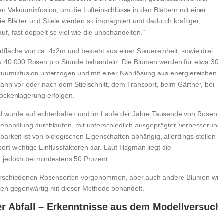
en Vakuuminfusion, um die Lufteinschlüsse in den Blättern mit einer
ie Blätter und Stiele werden so imprägniert und dadurch kräftiger,
, fast doppelt so viel wie die unbehandelten.“
fläche von ca. 4x2m und besteht aus einer Steuereinheit, sowie drei
 40.000 Rosen pro Stunde behandeln. Die Blumen werden für etwa 3
akuuminfusion unterzogen und mit einer Nährlösung aus energiereichen
ann vor oder nach dem Stielschnitt, dem Transport, beim Gärtner, bei
rockenlagerung erfolgen.
nd wurde aufrechterhalten und im Laufe der Jahre Tausende von Rosen
Behandlung durchlaufen, mit unterschiedlich ausgeprägter Verbesserun
rkeit ist von biologischen Eigenschaften abhängig, allerdings stellen
t wichtige Einflussfaktoren dar. Laut Hagman liegt die
g jedoch bei mindestens 50 Prozent.
erschiedenen Rosensorten vorgenommen, aber auch andere Blumen w
en gegenwärtig mit dieser Methode behandelt.
r Abfall – Erkenntnisse aus dem Modellversuc