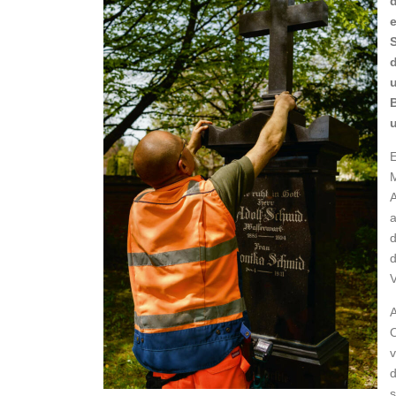
e
d
u
E
M
A
a
d
d
V
A
O
v
d
s