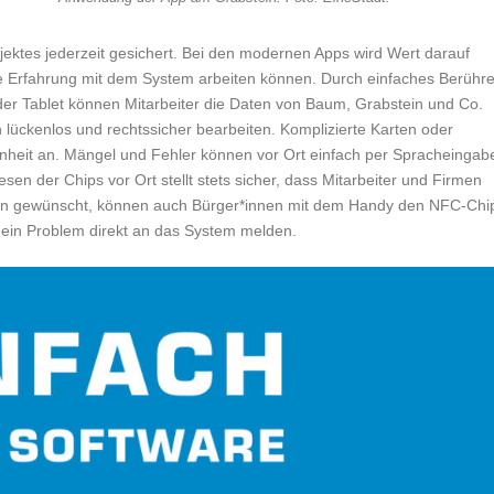
 Objektes jederzeit gesichert. Bei den modernen Apps wird Wert darauf
he Erfahrung mit dem System arbeiten können. Durch einfaches Berühr
r Tablet können Mitarbeiter die Daten von Baum, Grabstein und Co.
 lückenlos und rechtssicher bearbeiten. Komplizierte Karten oder
enheit an. Mängel und Fehler können vor Ort einfach per Spracheingab
en der Chips vor Ort stellt stets sicher, dass Mitarbeiter und Firmen
enn gewünscht, können auch Bürger*innen mit dem Handy den NFC-Chi
ein Problem direkt an das System melden.