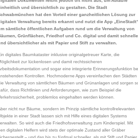
digitalen Dokumenten reicht jedoch oft nicht aus, um Abläufe
inheitlich und übersichtlich zu gestalten. Die Stadt
Schwabmünchen hat den Vorteil einer ganzheitlichen Lösung zur
igitalen Verwaltung bereits erkannt und nutzt die App „EineStadt“
um sämtliche öffentlichen Aufgaben rund um die Verwaltung von
Bäumen, Grünflächen, Friedhof und Co. digital und damit schnelle
nd übersichtlicher als mit Papier und Stift zu verwalten.
in digitales Baumkataster inklusive originalgetreuer Karte, die
öglichkeit zur lückenlosen und damit rechtssicheren
rbeitsdokumentation und sogar eine integrierte Erinnerungsfunktion be
nstehenden Kontrollen. Hochmoderne Apps vereinfachen den Städten
ie Verwaltung von sämtlichen Bäumen und Grünanlagen und sorgen s
afür, dass Richtlinien und Anforderungen, wie zum Beispiel die
erkehrssicherheit, problemlos eingehalten werden können.
ber nicht nur Bäume, sondern im Prinzip sämtliche kontrollrelevanten
bjekte in einer Stadt lassen sich mit Hilfe eines digitalen Systems
erwalten. So wird auch die Friedhofsverwaltung zum Kinderspiel. Mit
en digitalen Helfern wird stets der optimale Zustand aller Gräber
ichergestellt – und das bis zu fünfmal schneller, als mit Stift und Papier.