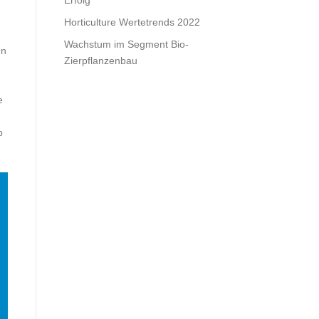
Erfolg
Horticulture Wertetrends 2022
Wachstum im Segment Bio-
en
Zierpflanzenbau
e
p