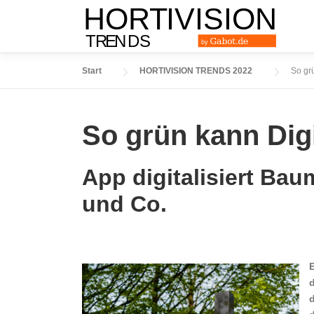
Zum
Inhalt
springen
Start
HORTIVISION TRENDS 2022
So grü
So grün kann Digi
App digitalisiert Ba
und Co.
E