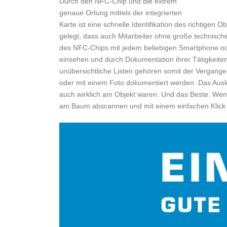
Durch den NFC-Chip und die extrem
genaue Ortung mittels der integrierten
Karte ist eine schnelle Identifikation des richtigen
gelegt, dass auch Mitarbeiter ohne große technisc
des NFC-Chips mit jedem beliebigen Smartphone ode
einsehen und durch Dokumentation ihrer Tätigkeiten
unübersichtliche Listen gehören somit der Vergang
oder mit einem Foto dokumentiert werden. Das Ausles
auch wirklich am Objekt waren. Und das Beste: W
am Baum abscannen und mit einem einfachen Klick 