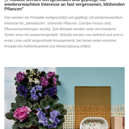
wiedererwachtem Interesse an fast vergessenen, blühenden
Pflanzen”
Hier werden die Produkte wertgeschätzt und gepflegt, mit wiedererwachtem
Interesse für „altmodische“, blühende Pflanzen. Darüber hinaus sind
Pflanzensammlungen wichtig. Zum Beispiel werden viele verschiedene
Sorten einer Art zusammengestellt. Sträuße werden neu definiert und sind in
erster Linie subtil angeordnete Arrangements, bei denen jedes einzelne
Produkt viel Aufmerksamkeit und Wertschätzung erfährt.