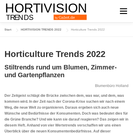
Zum
Inhalt
Menü
springen
Start
HORTIVISION TRENDS 2022
Horticulture Trends 2022
DAS TRENDMAGAZIN
AUSGABE 2024
Horticulture Trends 2022
AUSGABE 2023
AUSGABE 2022
ARCHIV
Stiltrends rund um Blumen, Zimmer-
und Gartenpflanzen
Blumenbüro Holland
Der Zeitgeist schlägt die Brücke zwischen dem, was war, und dem, was
kommen wird. In der Zeit nach der Corona-Krise suchen wir nach einem
Weg, die neue Welt zu organisieren. Daraus ergeben sich auch neue
Wünsche und Bedürfnisse der Konsumenten. Doch was bedeutet dies für
die Grüne Branche? Und wie kann sie darauf reagieren? Das zeigen wir in
diesem Heft. Anhand von vier Wertetrends verschaffen wir uns einen
Überblick über die neuen Konsumentenbedürfnisse. Auf dieser