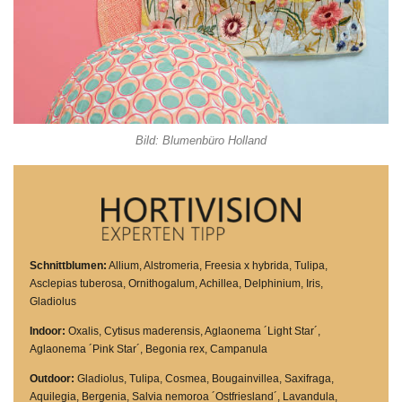
Bild: Blumenbüro Holland
Schnittblumen
:
Allium, Alstromeria, Freesia x hybrida, Tulipa,
Asclepias tuberosa, Ornithogalum, Achillea, Delphinium, Iris,
Gladiolus
Indoor:
Oxalis, Cytisus maderensis, Aglaonema ´Light Star´,
Aglaonema ´Pink Star´, Begonia rex, Campanula
Outdoor:
Gladiolus, Tulipa, Cosmea, Bougainvillea, Saxifraga,
Aquilegia, Bergenia, Salvia nemoroa ´Ostfriesland´, Lavandula,