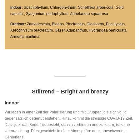
Indoor:
Spathiphyllum, Chlorophythum, Schefflera arboricola `Gold
capella´, Syngonium podophyllum, Aphelandra squarrosa
Outdoor:
Zantedeschia, Bidens, Plectrantus, Glechoma, Eucalyptus,
Xerochrysum bracteatum, Gäser, Agapanthus, Hydrangea paniculata,
Armeria maritima
Stiltrend – Bright and breezy
Indoor
Wir leben in einer Zeit der Polarisierung und mit Gruppen, die sich völlig
gegensätzlich gegenüberstehen. Hinzu kommt die stressige COVID-19 Zeit.
Dass jetzt das Bedürfnis besteht, sich zu verbinden und zu feiern, ist keine
Überraschung. Dies geschieht in einer Atmosphäre des unbeschwerten
Genießens.