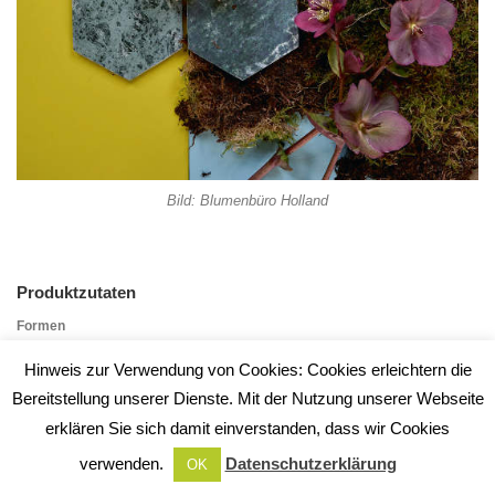
Bild: Blumenbüro Holland
Produktzutaten
Formen
Traditionelle Formen werden gestaltet, wirken schlichter oder vergrößert.
Hinweis zur Verwendung von Cookies: Cookies erleichtern die
Daraus ergeben sich neue Designs, wie z.B. die häufige Verwendung von
Bereitstellung unserer Dienste. Mit der Nutzung unserer Webseite
Kannen in modernen Formen. Es werden auch Kombinationen
erklären Sie sich damit einverstanden, dass wir Cookies
außergewöhnlicher Vintage-Produkte mit neuer Gestaltung hergestellt.
verwenden.
Datenschutzerklärung
OK
Farben