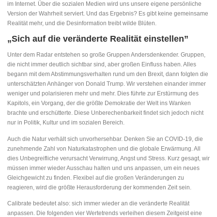
im Internet. Über die sozialen Medien wird uns unsere eigene persönliche
Version der Wahrheit serviert. Und das Ergebnis? Es gibt keine gemeinsame
Realität mehr, und die Desinformation treibt wilde Blüten.
„Sich auf die veränderte Realität einstellen”
Unter dem Radar entstehen so große Gruppen Andersdenkender. Gruppen,
die nicht immer deutlich sichtbar sind, aber großen Einfluss haben. Alles
begann mit dem Abstimmungsverhalten rund um den Brexit, dann folgten die
unterschätzten Anhänger von Donald Trump. Wir verstehen einander immer
weniger und polarisieren mehr und mehr. Dies führte zur Erstürmung des
Kapitols, ein Vorgang, der die größte Demokratie der Welt ins Wanken
brachte und erschütterte. Diese Unberechenbarkeit findet sich jedoch nicht
nur in Politik, Kultur und im sozialen Bereich.
Auch die Natur verhält sich unvorhersehbar. Denken Sie an COVID-19, die
zunehmende Zahl von Naturkatastrophen und die globale Erwärmung. All
dies Unbegreifliche verursacht Verwirrung, Angst und Stress. Kurz gesagt, wir
müssen immer wieder Ausschau halten und uns anpassen, um ein neues
Gleichgewicht zu finden. Flexibel auf die großen Veränderungen zu
reagieren, wird die größte Herausforderung der kommenden Zeit sein.
Calibrate bedeutet also: sich immer wieder an die veränderte Realität
anpassen. Die folgenden vier Wertetrends verleihen diesem Zeitgeist eine