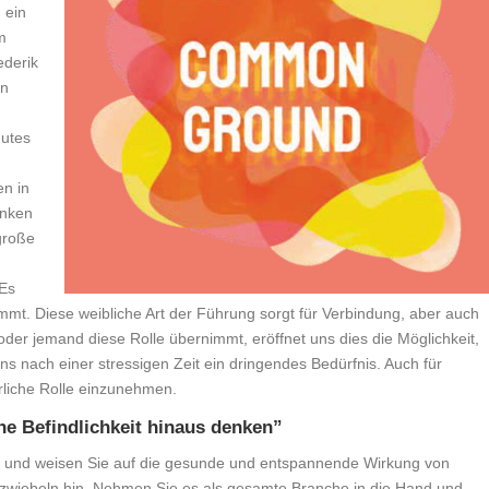
 ein
m
ederik
en
gutes
en in
enken
 große
 Es
nnimmt. Diese weibliche Art der Führung sorgt für Verbindung, aber auch
er jemand diese Rolle übernimmt, eröffnet uns dies die Möglichkeit,
ns nach einer stressigen Zeit ein dringendes Bedürfnis. Auch für
rliche Rolle einzunehmen.
ne Befindlichkeit hinaus denken”
en und weisen Sie auf die gesunde und entspannende Wirkung von
wiebeln hin. Nehmen Sie es als gesamte Branche in die Hand und