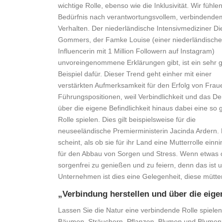
wichtige Rolle, ebenso wie die Inklusivität. Wir fühlen
Bedürfnis nach verantwortungsvollem, verbindende
Verhalten. Der niederländische Intensivmediziner Di
Gommers, der Famke Louise (einer niederländisch
Influencerin mit 1 Million Followern auf Instagram)
unvoreingenommene Erklärungen gibt, ist ein sehr 
Beispiel dafür. Dieser Trend geht einher mit einer
verstärkten Aufmerksamkeit für den Erfolg von Frau
Führungspositionen, weil Verbindlichkeit und das D
über die eigene Befindlichkeit hinaus dabei eine so
Rolle spielen. Dies gilt beispielsweise für die
neuseeländische Premierministerin Jacinda Ardern.
scheint, als ob sie für ihr Land eine Mutterrolle ei
für den Abbau von Sorgen und Stress. Wenn etwas od
sorgenfrei zu genießen und zu feiern, denn das ist u
Unternehmen ist dies eine Gelegenheit, diese mütte
„Verbindung herstellen und über die eige
Lassen Sie die Natur eine verbindende Rolle spiel
Bäumen, Sträuchern, Pflanzen, Blumen und Blumenz