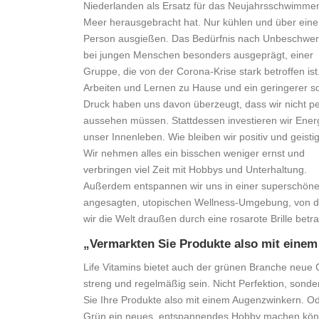
Niederlanden als Ersatz für das Neujahrsschwimme
Meer herausgebracht hat. Nur kühlen und über eine
Person ausgießen. Das Bedürfnis nach Unbeschwerth
bei jungen Menschen besonders ausgeprägt, einer
Gruppe, die von der Corona-Krise stark betroffen ist
Arbeiten und Lernen zu Hause und ein geringerer so
Druck haben uns davon überzeugt, dass wir nicht pe
aussehen müssen. Stattdessen investieren wir Energ
unser Innenleben. Wie bleiben wir positiv und geisti
Wir nehmen alles ein bisschen weniger ernst und
verbringen viel Zeit mit Hobbys und Unterhaltung.
Außerdem entspannen wir uns in einer superschöne
angesagten, utopischen Wellness-Umgebung, von d
wir die Welt draußen durch eine rosarote Brille betr
„Vermarkten Sie Produkte also mit eine
Life Vitamins bietet auch der grünen Branche neue
streng und regelmäßig sein. Nicht Perfektion, son
Sie Ihre Produkte also mit einem Augenzwinkern. O
Grün ein neues, entspannendes Hobby machen könn