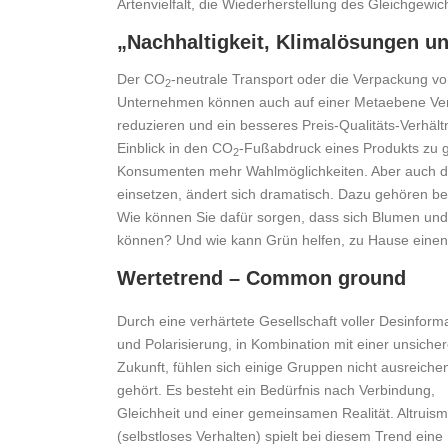
Artenvielfalt, die Wiederherstellung des Gleichgewi
„Nachhaltigkeit, Klimalösungen un
Der CO
-neutrale Transport oder die Verpackung von
2
Unternehmen können auch auf einer Metaebene Ver
reduzieren und ein besseres Preis-Qualitäts-Verhältn
Einblick in den CO
-Fußabdruck eines Produkts zu g
2
Konsumenten mehr Wahlmöglichkeiten. Aber auch di
einsetzen, ändert sich dramatisch. Dazu gehören b
Wie können Sie dafür sorgen, dass sich Blumen un
können? Und wie kann Grün helfen, zu Hause einen g
Wertetrend – Common ground
Durch eine verhärtete Gesellschaft voller Desinform
und Polarisierung, in Kombination mit einer unsiche
Zukunft, fühlen sich einige Gruppen nicht ausreiche
gehört. Es besteht ein Bedürfnis nach Verbindung,
Gleichheit und einer gemeinsamen Realität. Altruis
(selbstloses Verhalten) spielt bei diesem Trend eine