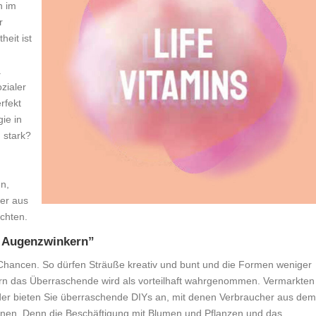
n im
r
eit ist
.
zialer
rfekt
ie in
g stark?
n,
er aus
achten.
m Augenzwinkern”
 Chancen. So dürfen Sträuße kreativ und bunt und die Formen weniger
dern das Überraschende wird als vorteilhaft wahrgenommen. Vermarkten
der bieten Sie überraschende DIYs an, mit denen Verbraucher aus dem
en. Denn die Beschäftigung mit Blumen und Pflanzen und das