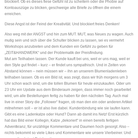
blockiert. Ob es dieses fiese Gefühl ist zu scheitern oder die Phobie auf
Kontoauszüge zu blicken, geschweige alle Briefe zu öffnen die einem
erreichen.
Diese Angst ist der Feind der Kreativität. Und blockiert freies Denken!
Also weg mit der ANGST und hin zum MUT. MUT, was Neues zu wagen. Auch
mutig sein und sich über die Schulter blicken zu lassen, sei es vermehrt
Workshops anzubieten und dem Kunden ein Gefühl zu geben für
„ZEIT&HANDWERK“ und der Problematik der Preisfindung.
Mut am Teilhaben lassen. Der Kunde kauft bei uns, weil er uns mag, weil er
den Style gut findet – kurz – er findet uns sympathisch. Und in Zeiten von
Abstand können – nein müssen wir – ihn an unserem Blumenladenleben
teilhaben lassen. Ob es ein Bild ist, was zeigt, dass wir früh morgens um 3
Uhr schon wach sind, um die tollen Blumen für heute einzukaufen. Oder um
23 Uhr ein Update aus dem Binderaum zeigen, dass immer noch gearbeitet
wird, um alle Bestellungen fertig zu haben für den nächsten Tag. Auch mal
live in einer Story die „Follower“ fragen, ob man den ein oder anderen Artikel
mitnehmen soll – er ist also live dabei. Kundenbindung wie sie laufen kann.
Gibt es eine Ladenkatze oder Hund? Dann ab damit ins Netz! Erst kürzlich
hat das Bild einer Kollegin, Katze „dekoriert“ in einen bereits fertigen
Adventkranz, für unzählige Kommentare und Daumen hoch gesorgt. Also –
nichts bekommt so viele Likes und Kommentare wie unsere Vierbeiner. Und