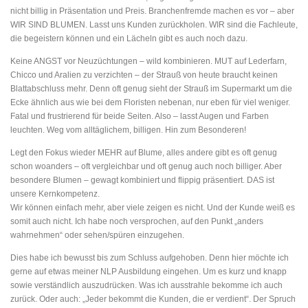
nicht billig in Präsentation und Preis. Branchenfremde machen es vor – aber
WIR SIND BLUMEN. Lasst uns Kunden zurückholen. WIR sind die Fachleute,
die begeistern können und ein Lächeln gibt es auch noch dazu.
Keine ANGST vor Neuzüchtungen – wild kombinieren. MUT auf Lederfarn,
Chicco und Aralien zu verzichten – der Strauß von heute braucht keinen
Blattabschluss mehr. Denn oft genug sieht der Strauß im Supermarkt um die
Ecke ähnlich aus wie bei dem Floristen nebenan, nur eben für viel weniger.
Fatal und frustrierend für beide Seiten. Also – lasst Augen und Farben
leuchten. Weg vom alltäglichem, billigen. Hin zum Besonderen!
Legt den Fokus wieder MEHR auf Blume, alles andere gibt es oft genug
schon woanders – oft vergleichbar und oft genug auch noch billiger. Aber
besondere Blumen – gewagt kombiniert und flippig präsentiert. DAS ist
unsere Kernkompetenz.
Wir können einfach mehr, aber viele zeigen es nicht. Und der Kunde weiß es
somit auch nicht. Ich habe noch versprochen, auf den Punkt „anders
wahrnehmen“ oder sehen/spüren einzugehen.
Dies habe ich bewusst bis zum Schluss aufgehoben. Denn hier möchte ich
gerne auf etwas meiner NLP Ausbildung eingehen. Um es kurz und knapp
sowie verständlich auszudrücken. Was ich ausstrahle bekomme ich auch
zurück. Oder auch: „Jeder bekommt die Kunden, die er verdient“. Der Spruch