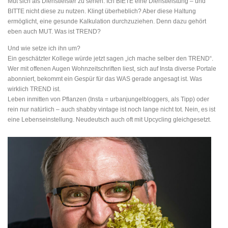
Mut sich als Dienstleister zu sehen. Ich BIETE eine Dienstleistung – und
BITTE nicht diese zu nutzen. Klingt überheblich? Aber diese Haltung
ermöglicht, eine gesunde Kalkulation durchzuziehen. Denn dazu gehört
eben auch MUT. Was ist TREND?
Und wie setze ich ihn um?
Ein geschätzter Kollege würde jetzt sagen „ich mache selber den TREND“.
Wer mit offenen Augen Wohnzeitschriften liest, sich auf Insta diverse Portale
abonniert, bekommt ein Gespür für das WAS gerade angesagt ist. Was
wirklich TREND ist.
Leben inmitten von Pflanzen (Insta = urbanjungelbloggers, als Tipp) oder
rein nur natürlich – auch shabby vintage ist noch lange nicht tot. Nein, es ist
eine Lebenseinstellung. Neudeutsch auch oft mit Upcycling gleichgesetzt.