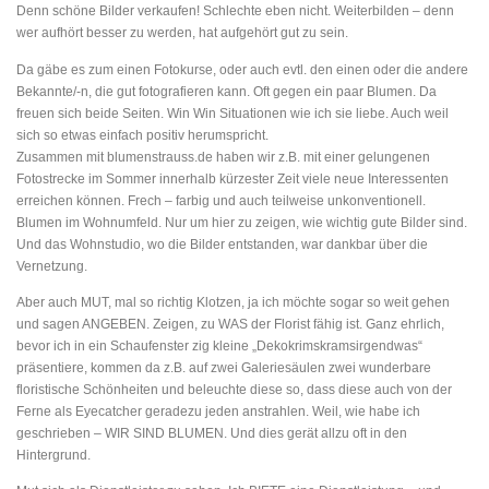
Denn schöne Bilder verkaufen! Schlechte eben nicht. Weiterbilden – denn
wer aufhört besser zu werden, hat aufgehört gut zu sein.
Da gäbe es zum einen Fotokurse, oder auch evtl. den einen oder die andere
Bekannte/-n, die gut fotografieren kann. Oft gegen ein paar Blumen. Da
freuen sich beide Seiten. Win Win Situationen wie ich sie liebe. Auch weil
sich so etwas einfach positiv herumspricht.
Zusammen mit blumenstrauss.de haben wir z.B. mit einer gelungenen
Fotostrecke im Sommer innerhalb kürzester Zeit viele neue Interessenten
erreichen können. Frech – farbig und auch teilweise unkonventionell.
Blumen im Wohnumfeld. Nur um hier zu zeigen, wie wichtig gute Bilder sind.
Und das Wohnstudio, wo die Bilder entstanden, war dankbar über die
Vernetzung.
Aber auch MUT, mal so richtig Klotzen, ja ich möchte sogar so weit gehen
und sagen ANGEBEN. Zeigen, zu WAS der Florist fähig ist. Ganz ehrlich,
bevor ich in ein Schaufenster zig kleine „Dekokrimskramsirgendwas“
präsentiere, kommen da z.B. auf zwei Galeriesäulen zwei wunderbare
floristische Schönheiten und beleuchte diese so, dass diese auch von der
Ferne als Eyecatcher geradezu jeden anstrahlen. Weil, wie habe ich
geschrieben – WIR SIND BLUMEN. Und dies gerät allzu oft in den
Hintergrund.