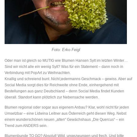
Foto: Erko Feigl
Oder man ist gleich so MUTIG wie Blumen Hansen Sylt im letzten Winter…
Sind wir nicht alle ein wenig Sylt? Was für ein Statement – dann noch in
Verbindung mit PopArt zu Weihnachten.
Knallig und schreiend bunt. Nicht jedermanns Geschmack – gewiss. Aber auf
Social Media sorgt dies für Reichweite ohne Ende, einhergehend mit
Bestellungen aus ganz Deutschland – denn Social Media findet Kunden
überall. Standort kann plötzlich zur Nebensache werden.
Blumen regional oder sogar aus eigenem Anbau? Klar, wohl nicht für jeden
Umsetzbar – eine Lidwina Leitner aus Österreich geht diesen Weg. Nebst
einem wunderschönen neuen „alten“ Gewächshaus „Die Quercus“ – ein
Trend zum ANDERS sein.
Blumenbunde TO GO? Absolut! Wild, ungezwungen und frech. Und bitte