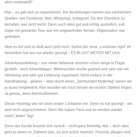
alles vorbestellt!“
Klar – es galt sich zu organisieren. Die Bestellungen kamen aus zahlreichen
Quellen: wie Facebook, Mail, WhatsApp, Instagram. Da den Überblick zu
behalten, war nicht leicht. Dann auch alles gut und richtig ausliefern, evtl.
sogar mit geplanter Tour, war ein ungewohntes Terrain. Organisation war
gefordert.
Aber es lief und es läuft auch jetzt noch. Selbst der neue „Lockdown light“ im
November hat uns nur wieder gezeigt – ES BLÜHT WEITER MIT UNS.
Adventsausstellung – von vielen teilweise ohnehin schon lange in Frage
gestellt – wich Adventstagen. Weihnachten wurde geplant und sehr viel mit
Abholung und oder gar Lieferung organisiert. Nicht einfach in der
Handhabung – gewiss – aber durch einen „Jahrhundert Muttertag“ waren wir
ja quasi vorgewarnt. Also wussten wir noch besser wo unsere Stärken liegen.
Ja genau, denn #wirsindblumen.
Dieser Hashtag viel mir beim ersten Lockdown ein. Denn es hat gezeigt – wir
sind nicht abgeschrieben. Nein! Wir haben Fans und es werden wieder
mehr! Jeden Tag!
Denn der Kunde besinnt sich zurück – nicht ganz freiwillig, klar – doch dies
geht ja vielen so. Daheim sein, es sich schön machen. Freunde pflegen und