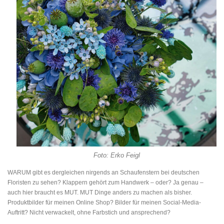
Foto: Erko Feigl
WARUM gibt es dergleichen nirgends an Schaufenstern bei deutschen
Floristen zu sehen? Klappern gehört zum Handwerk – oder? Ja genau –
auch hier braucht es MUT. MUT Dinge anders zu machen als bisher.
Produktbilder für meinen Online Shop? Bilder für meinen Social-Media-
Auftritt? Nicht verwackelt, ohne Farbstich und ansprechend?