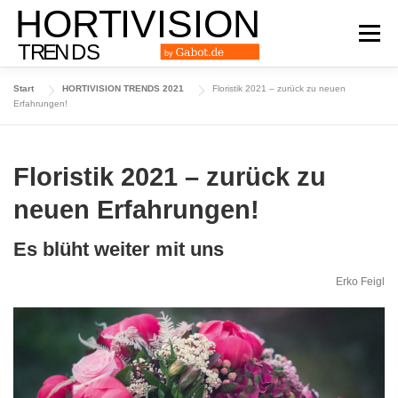
Zum
Inhalt
Menü
springen
Start
HORTIVISION TRENDS 2021
Floristik 2021 – zurück zu neuen
DAS TRENDMAGAZIN
AUSGABE 2024
Erfahrungen!
AUSGABE 2023
AUSGABE 2022
ARCHIV
Floristik 2021 – zurück zu
neuen Erfahrungen!
Es blüht weiter mit uns
Erko Feigl