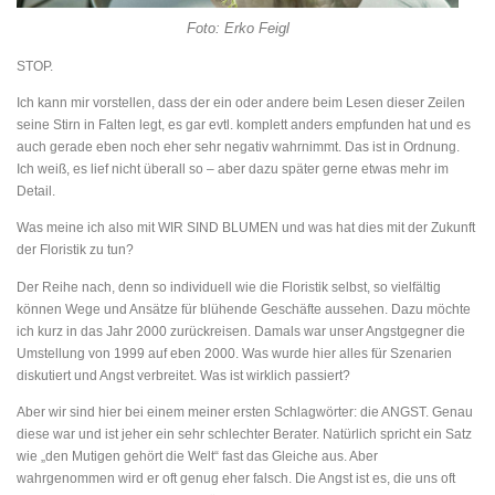
Foto: Erko Feigl
STOP.
Ich kann mir vorstellen, dass der ein oder andere beim Lesen dieser Zeilen
seine Stirn in Falten legt, es gar evtl. komplett anders empfunden hat und es
auch gerade eben noch eher sehr negativ wahrnimmt. Das ist in Ordnung.
Ich weiß, es lief nicht überall so – aber dazu später gerne etwas mehr im
Detail.
Was meine ich also mit WIR SIND BLUMEN und was hat dies mit der Zukunft
der Floristik zu tun?
Der Reihe nach, denn so individuell wie die Floristik selbst, so vielfältig
können Wege und Ansätze für blühende Geschäfte aussehen. Dazu möchte
ich kurz in das Jahr 2000 zurückreisen. Damals war unser Angstgegner die
Umstellung von 1999 auf eben 2000. Was wurde hier alles für Szenarien
diskutiert und Angst verbreitet. Was ist wirklich passiert?
Aber wir sind hier bei einem meiner ersten Schlagwörter: die ANGST. Genau
diese war und ist jeher ein sehr schlechter Berater. Natürlich spricht ein Satz
wie „den Mutigen gehört die Welt“ fast das Gleiche aus. Aber
wahrgenommen wird er oft genug eher falsch. Die Angst ist es, die uns oft