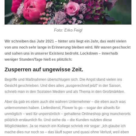
Foto: Erko Feigl
Wir schreiben das Jahr 2021 – hinter uns liegt ein Jahr, das wohl vielen
von uns noch sehr lange in Erinnerung bleiben wird. Wir waren geschockt
und sahen uns in unserer Existenz bedroht. Lockdown – innerhalb
weniger Stunden/Tage hieß es plötzlich:
Zusperren auf ungewisse Zeit.
Begriffe und Maßnahmen überschlugen sich. Die Angst stand vielen ins
Gesicht geschrieben. Und dies alles „ausgerechnet jetzt“ in der Saison,
schrieb man in den Sozialen Medien und als Thema in den Großmärkten.
Aber da gab es eben auch die wahren Unternehmer – die eben auch was
unternommen haben. Lieferdienst, Flower to go – sogar der allseits für
unmöglich – weil für unpersönlich – gehaltene Onlineshop ging mancherorts
plötzlich erstaunlich fix. Und siehe da – die Kunden nutzten diese
Möglichkeiten. Ja so manch ein Kollege schrieb mir sogar: „Ich glaube ich
mache dies nur noch so – das läuft super und quasi ohne Verlust, weil eben