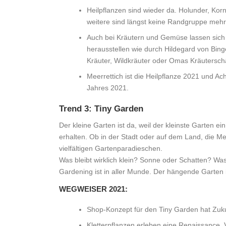
Heilpflanzen sind wieder da. Holunder, Kor
weitere sind längst keine Randgruppe mehr
Auch bei Kräutern und Gemüse lassen sich 
herausstellen wie durch Hildegard von Bin
Kräuter, Wildkräuter oder Omas Kräutersch
Meerrettich ist die Heilpflanze 2021 und Ach
Jahres 2021.
Trend 3: Tiny Garden
Der kleine Garten ist da, weil der kleinste Garten e
erhalten. Ob in der Stadt oder auf dem Land, die M
vielfältigen Gartenparadieschen.
Was bleibt wirklich klein? Sonne oder Schatten? Wa
Gardening ist in aller Munde. Der hängende Garten is
WEGWEISER 2021:
Shop-Konzept für den Tiny Garden hat Zuku
Kletterpflanzen erleben eine Renaissance.