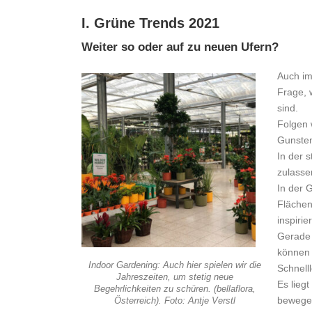
I. Grüne Trends 2021
Weiter so oder auf zu neuen Ufern?
Auch im 
Frage, 
sind.
Folgen 
Gunsten
In der s
zulasse
In der 
Flächen
inspiri
Gerade 
können 
Indoor Gardening: Auch hier spielen wir die
Schnelll
Jahreszeiten, um stetig neue
Es lieg
Begehrlichkeiten zu schüren. (bellaflora,
bewege
Österreich). Foto: Antje Verstl