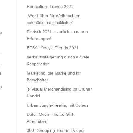
Horticulture Trends 2021
„Wer früher für Weihnachten
schmückt, ist glücklicher“
Floristik 2021 – zurück zu neuen
ie
Erfahrungen!
EFSA Lifestyle Trends 2021
u
Verkaufssteigerung durch digitale
Kooperation
r
Marketing, die Marke und ihr
t.
Botschafter
zu
Visual Merchandising im Grünen
Handel
Urban Jungle-Feeling mit Coleus
Dutch Oven – heiße Grill-
Alternative
360°-Shopping-Tour mit Videos