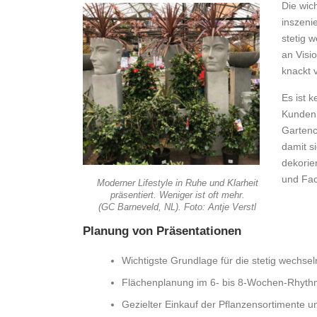
Die wic
inszeni
stetig 
an Visi
knackt 
Es ist 
Kunden 
Gartence
damit s
dekorie
und Fac
Moderner Lifestyle in Ruhe und Klarheit
präsentiert. Weniger ist oft mehr.
(GC Barneveld, NL). Foto: Antje Verstl
Planung von Präsentationen
Wichtigste Grundlage für die stetig wechs
Flächenplanung im 6- bis 8-Wochen-Rhyt
Gezielter Einkauf der Pflanzensortimente 