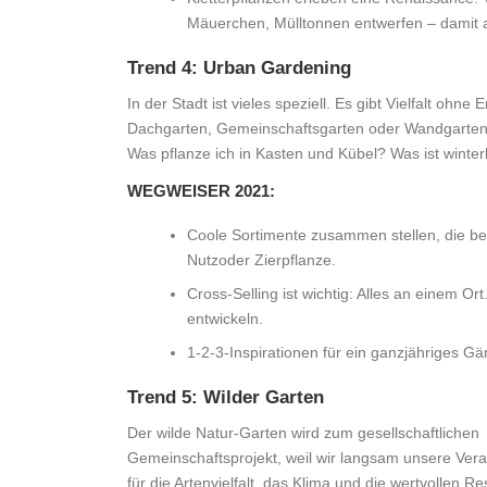
Mäuerchen, Mülltonnen entwerfen – damit a
Trend 4: Urban Gardening
In der Stadt ist vieles speziell. Es gibt Vielfalt oh
Dachgarten, Gemeinschaftsgarten oder Wandgarte
Was pflanze ich in Kasten und Kübel? Was ist winter
WEGWEISER 2021:
Coole Sortimente zusammen stellen, die be
Nutzoder Zierpflanze.
Cross-Selling ist wichtig: Alles an einem 
entwickeln.
1-2-3-Inspirationen für ein ganzjähriges G
Trend 5: Wilder Garten
Der wilde Natur-Garten wird zum gesellschaftlichen
Gemeinschaftsprojekt, weil wir langsam unsere Ver
für die Artenvielfalt, das Klima und die wertvollen R