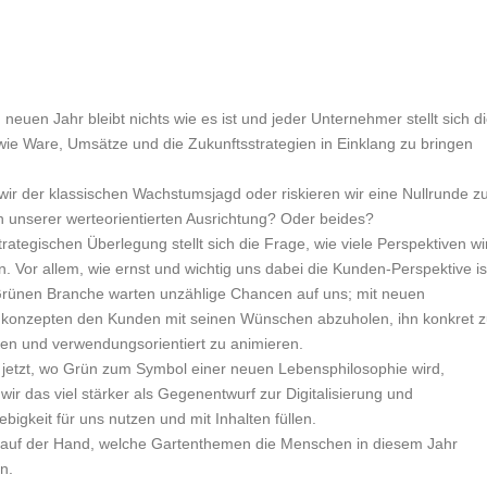
neuen Jahr bleibt nichts wie es ist und jeder Unternehmer stellt sich d
wie Ware, Umsätze und die Zukunftsstrategien in Einklang zu bringen
wir der klassischen Wachstumsjagd oder riskieren wir eine Nullrunde z
 unserer werteorientierten Ausrichtung? Oder beides?
trategischen Überlegung stellt sich die Frage, wie viele Perspektiven wi
n. Vor allem, wie ernst und wichtig uns dabei die Kunden-Perspektive is
Grünen Branche warten unzählige Chancen auf uns; mit neuen
konzepten den Kunden mit seinen Wünschen abzuholen, ihn konkret 
eren und verwendungsorientiert zu animieren.
jetzt, wo Grün zum Symbol einer neuen Lebensphilosophie wird,
wir das viel stärker als Gegenentwurf zur Digitalisierung und
ebigkeit für uns nutzen und mit Inhalten füllen.
t auf der Hand, welche Gartenthemen die Menschen in diesem Jahr
n.