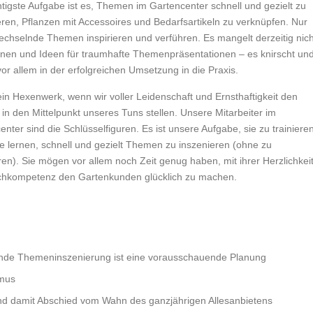
htigste Aufgabe ist es, Themen im Gartencenter schnell und gezielt zu
eren, Pflanzen mit Accessoires und Bedarfsartikeln zu verknüpfen. Nur
wechselnde Themen inspirieren und verführen. Es mangelt derzeitig nich
onen und Ideen für traumhafte Themenpräsentationen – es knirscht un
vor allem in der erfolgreichen Umsetzung in die Praxis.
kein Hexenwerk, wenn wir voller Leidenschaft und Ernsthaftigkeit den
in den Mittelpunkt unseres Tuns stellen. Unsere Mitarbeiter im
nter sind die Schlüsselfiguren. Es ist unsere Aufgabe, sie zu trainieren
ie lernen, schnell und gezielt Themen zu inszenieren (ohne zu
ren). Sie mögen vor allem noch Zeit genug haben, mit ihrer Herzlichkei
hkompetenz den Gartenkunden glücklich zu machen.
elnde Themeninszenierung ist eine vorausschauende Planung
hmus
und damit Abschied vom Wahn des ganzjährigen Allesanbietens