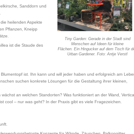
nelkirsche, Sanddorn und
.
die heilenden Aspekte
gen Pflanzen, Kneipp
ätze.
Tiny Garden: Gerade in der Stadt sind
Menschen auf Ideen für kleine
illea ist die Staude des
Flächen. Ein Hingucker auf dem Tisch für d
Urban Gardener. Foto: Antje Verstl
in Blumentopf ist. Ihn kann und will jeder haben und erfolgreich am Lebe
enschen suchen konkrete Lösungen für die Gestaltung ihrer kleinen,
s wächst an welchen Standorten? Was funktioniert an der Wand, Vertica
t cool – nur was geht? In der Praxis gibt es viele Fragezeichen.
nft.
 Verwendungsbetonte Konzepte für Wände, Zäunchen, Balkongitter,