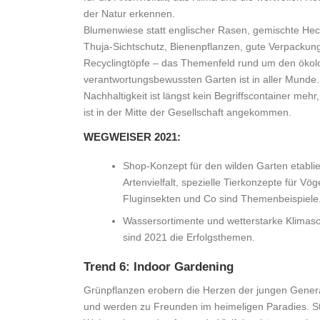
der Natur erkennen.
Blumenwiese statt englischer Rasen, gemischte Heck
Thuja-Sichtschutz, Bienenpflanzen, gute Verpackun
Recyclingtöpfe – das Themenfeld rund um den ökol
verantwortungsbewussten Garten ist in aller Munde.
Nachhaltigkeit ist längst kein Begriffscontainer mehr
ist in der Mitte der Gesellschaft angekommen.
WEGWEISER 2021:
Shop-Konzept für den wilden Garten etablie
Artenvielfalt, spezielle Tierkonzepte für Vöge
Fluginsekten und Co sind Themenbeispiele
Wassersortimente und wetterstarke Klimas
sind 2021 die Erfolgsthemen.
Trend 6: Indoor Gardening
Grünpflanzen erobern die Herzen der jungen Gener
und werden zu Freunden im heimeligen Paradies. St