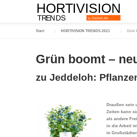
Zum
Inhalt
springen
Start
HORTIVISION TRENDS 2021
Grün 
Grün boomt – neu
zu Jeddeloh: Pflanz
Draußen sein 
Zeiten kann si
als andere Fre
in die Arbeit 
in Großstädten