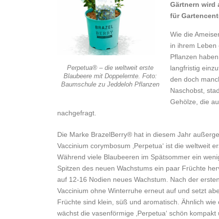
Gärtnern wird 
für Gartencent
Wie die Ameise
in ihrem Leben
Pflanzen haben.
Perpetua® – die weltweit erste
langfristig ein
Blaubeere mit Doppelernte. Foto:
den doch manch
Baumschule zu Jeddeloh Pflanzen
Naschobst, stad
Gehölze, die au
nachgefragt.
Die Marke BrazelBerry® hat in diesem Jahr auße
Vaccinium corymbosum ‚Perpetua‘ ist die weltweit e
Während viele Blaubeeren im Spätsommer ein weni
Spitzen des neuen Wachstums ein paar Früchte herv
auf 12-16 Nodien neues Wachstum. Nach der erste
Vaccinium ohne Winterruhe erneut auf und setzt abe
Früchte sind klein, süß und aromatisch. Ähnlich wi
wächst die vasenförmige ‚Perpetua‘ schön kompakt 