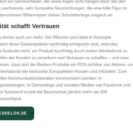
ch ein Sommerflieder, der seine Köpfe nicht hängen lässt: Bei den
g wachsende, sehr kompakte Neuzüchtungen, die eine tolle Figur im
derschönen Blütenrispen ziehen Schmetterlinge magisch an.
ität schafft Vertrauen
s immer auch um mehr: Die Pflanzen sind stets in Konzepte
it diese Gesamtpakete nachhaltig erfolgreich sind, setzt das
bedeutet nicht, ein Produkt kurzfristig durch hohen Werbedruck zu
öpfen der Kunden zu verankern und Vertrauen zu schaffen – und zwar
inen, dass sich die Marken-Produkte am POS sichtbar von Aktions- un
material wie bedruckte Europaletten-Hussen und Infotafeln. Zum
llen Kommunikationskanälen kommuniziert werden: in
geszeitungen, in Gartenblogs und sozialen Medien wie Facebook und
s Summer® erzielt die Baumschule jährlich mehr als 300
Deutschland.
EDDELOH.DE