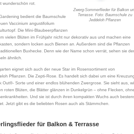
t wunderschön rot.
Zwerg-Sommerflieder für Balkon u
Terrasse. Foto: Baumschule zu
Gardening bedient die Baumschule
Jeddeloh Pflanzen
neuen Vaccinium angustifolium
lturtopf. Die Mini-Blaubeerpflanzen
em vielen Blüten im Frühjahr nicht nur dekorativ aus und machen eine
nkasten, sondern locken auch Bienen an. Außerdem sind die Pflanzen
 traditionellen Buxhecke. Denn wie der Name schon verrät, sehen sie d
ln ähnlich.
garten eignet sich auch der neue Star im Rosensortiment von
loh Pflanzen. Die Zepti-Rose. Es handelt sich dabei um eine Kreuzun
 Out®- Sorte und einer endlos blühenden Zwergrose. Sie sieht aus, w
len roten Blüten, die Blätter glänzen in Dunkelgrün – ohne Flecken, ohn
enkrankheiten. Und sie ist durch ihren kompakten Wuchs auch besten
et. Jetzt gibt es die beliebten Rosen auch als Stämmchen.
lingsflieder für Balkon & Terrasse