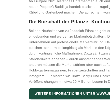
Ab Frühjahr 2021 bietet das Unternehmen auch endli
neuen Poquito® Buddleja handelt es sich um kugeli
Kübel und Gartenbeet machen. Die aufrechten, wun
Die Botschaft der Pflanze: Kontinu
Bei den Neuheiten von zu Jeddeloh Pflanzen geht e
eingebunden und werden zu Markenbotschaftern. Dam
Unternehmen auf professionelle Markenführung. Das 
puschen, sondern es langfristig als Marke in den K
durch kontinuierliche Maßnahmen. Dazu zählt zum e
Standardware abheben – durch ansprechendes Werbe
anderen müssen die Markenstärken aber auch auf a
Hobbygartenmagazinen, Frauenzeitschriften und Ta
Instagram. Für Marken wie BrazelBerry® und Endles
Veröffentlichungen mit etwa 20 Millionen Lesern in 
WEITERE INFORMATIONEN UNTER WWW.J