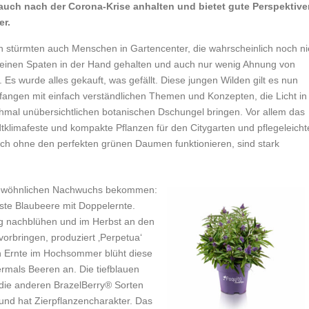
auch nach der Corona-Krise anhalten und bietet gute Perspektive
er.
n stürmten auch Menschen in Gartencenter, die wahrscheinlich noch ni
 einen Spaten in der Hand gehalten und auch nur wenig Ahnung von
 Es wurde alles gekauft, was gefällt. Diese jungen Wilden gilt es nun
zufangen mit einfach verständlichen Themen und Konzepten, die Licht in
mal unübersichtlichen botanischen Dschungel bringen. Vor allem das
tklimafeste und kompakte Pflanzen für den Citygarten und pflegeleicht
ch ohne den perfekten grünen Daumen funktionieren, sind stark
rgewöhnlichen Nachwuchs bekommen:
rste Blaubeere mit Doppelernte.
g nachblühen und im Herbst an den
orbringen, produziert ‚Perpetua‘
n Ernte im Hochsommer blüht diese
rmals Beeren an. Die tiefblauen
e die anderen BrazelBerry® Sorten
und hat Zierpflanzencharakter. Das