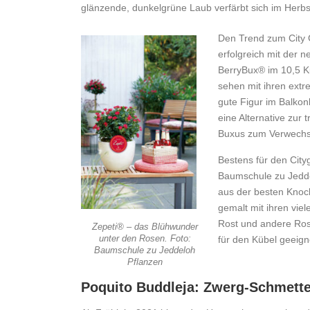
glänzende, dunkelgrüne Laub verfärbt sich im Herbs
Den Trend zum City 
erfolgreich mit der 
BerryBux® im 10,5 Ku
sehen mit ihren extr
gute Figur im Balko
eine Alternative zur
Buxus zum Verwechse
Bestens für den City
Baumschule zu Jedde
aus der besten Knock
gemalt mit ihren vie
Rost und andere Ros
Zepeti® – das Blühwunder
unter den Rosen. Foto:
für den Kübel geeign
Baumschule zu Jeddeloh
Pflanzen
Poquito Buddleja: Zwerg-Schmetter