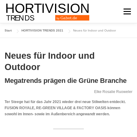
Zum
Inhalt
Menü
springen
Start
HORTIVISION TRENDS 2021
Neues für Indoor und Outdoor
DAS TRENDMAGAZIN
AUSGABE 2024
Neues für Indoor und
AUSGABE 2023
AUSGABE 2022
ARCHIV
Outdoor
Megatrends prägen die Grüne Branche
Elke Rosalie Ruoweler
Ter Steege hat für das Jahr 2021 wieder drei neue Stilwelten entdeckt.
FUSION ROYALE, RE-GREEN VILLAGE & FACTORY OASIS können
sowohl im Innen- sowie im Außenbereich angewandt werden.