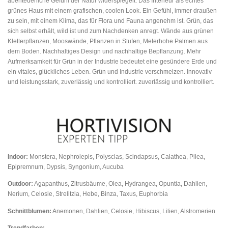
abenteuerliche Gefühl der Natur widerspiegelt. Das Interieur als echtes
grünes Haus mit einem grafischen, coolen Look. Ein Gefühl, immer draußen
zu sein, mit einem Klima, das für Flora und Fauna angenehm ist. Grün, das
sich selbst erhält, wild ist und zum Nachdenken anregt. Wände aus grünen
Kletterpflanzen, Mooswände, Pflanzen in Stufen, Meterhohe Palmen aus
dem Boden. Nachhaltiges Design und nachhaltige Bepflanzung. Mehr
Aufmerksamkeit für Grün in der Industrie bedeutet eine gesündere Erde und
ein vitales, glückliches Leben. Grün und Industrie verschmelzen. Innovativ
und leistungsstark, zuverlässig und kontrolliert. zuverlässig und kontrolliert.
Indoor:
Monstera, Nephrolepis, Polyscias, Scindapsus, Calathea, Pilea,
Epipremnum, Dypsis, Syngonium, Aucuba
Outdoor:
Agapanthus, Zitrusbäume, Olea, Hydrangea, Opuntia, Dahlien,
Nerium, Celosie, Strelitzia, Hebe, Binza, Taxus, Euphorbia
Schnittblumen:
Anemonen, Dahlien, Celosie, Hibiscus, Lilien, Alstromerien
Trendfarben: