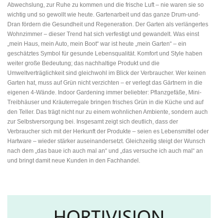
Abwechslung, zur Ruhe zu kommen und die frische Luft – nie waren sie so
wichtig und so gewollt wie heute. Gartenarbeit und das ganze Drum-und-
Dran fördern die Gesundheit und Regeneration. Der Garten als verlängertes
Wohnzimmer – dieser Trend hat sich verfestigt und gewandelt. Was einst
„mein Haus, mein Auto, mein Boot“ war ist heute „mein Garten“ – ein
geschätztes Symbol für gesunde Lebensqualität. Komfort und Style haben
weiter große Bedeutung; das nachhaltige Produkt und die
Umweltverträglichkeit sind gleichwohl im Blick der Verbraucher. Wer keinen
Garten hat, muss auf Grün nicht verzichten – er verlegt das Gärtnern in die
eigenen 4-Wände. Indoor Gardening immer beliebter: Pflanzgefäße, Mini-
Treibhäuser und Kräuterregale bringen frisches Grün in die Küche und auf
den Teller. Das trägt nicht nur zu einem wohnlichen Ambiente, sondern auch
zur Selbstversorgung bei. Insgesamt zeigt sich deutlich, dass der
Verbraucher sich mit der Herkunft der Produkte – seien es Lebensmittel oder
Hartware – wieder stärker auseinandersetzt. Gleichzeitig steigt der Wunsch
nach dem „das baue ich auch mal an“ und „das versuche ich auch mal“ an
und bringt damit neue Kunden in den Fachhandel.