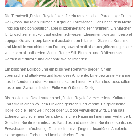
Die Trendwelt „Fusion Royale“ steht für ein romantisches Paradies gefüllt mit
weiß, rosa und roten Blumen auf großen Farbflächen. Ganz nach dem Motto:
Tropisch und bombastisch, aber diszipliniert und sehr raffiniert. Ein Märchen
für Erwachsene mit kontrastreichen schwarzen Elementen, wie zum Beispiel
üppigen Gefäßen, bepflanzt mit ausladenden Pflanzen. Glasierte Keramik
und Metall in verschiedenen Farben, sowohl matt als auch glänzend, passen
zu diesem aktualisierten Moulin Rouge Stil. Blumen- und Blättermuster
werden auf stilvolle und elegante Weise integriert.
Ein bisschen Lollipop und ein bisschen Romantik sorgen für ein
überraschend attraktives und luxuriöses Ambiente. Eine bewusste Melange
aus fließenden runden Formen und klaren Linien. Ein Paradies, geschaffen
aus einem System mit einer Fülle von Grün und Design.
Bis ins kleinste Detail wurden bei „Fusion Royale“ verschiedene Kulturen
und Stile in einen völligen Einklang gebracht und vereint. Es spielt keine
Rolle, ob die Trendwelt Indoor oder Outdoor verwirklicht wird. Denn das
Exterieur wird zu einem Veranda-ähnlichen Raum im Innenraum verlängert.
Gestalten Sie ihr romantisches Paradies und entdecken Sie ihr persönliches
Erwachsenenmärchen, gefüllt mit einem verjüngend-luxuriösen Ambiente,
extravaganten Farben und bombastischer Flora.