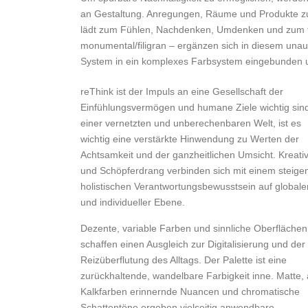
an Gestaltung. Anregungen, Räume und Produkte zu k
lädt zum Fühlen, Nachdenken, Umdenken und zum frei
monumental/filigran – ergänzen sich in diesem unau
System in ein komplexes Farbsystem eingebunden un
reThink ist der Impuls an eine Gesellschaft der
Einfühlungsvermögen und humane Ziele wichtig sind
einer vernetzten und unberechenbaren Welt, ist es
wichtig eine verstärkte Hinwendung zu Werten der
Achtsamkeit und der ganzheitlichen Umsicht. Kreativ
und Schöpferdrang verbinden sich mit einem steige
holistischen Verantwortungsbewusstsein auf globale
und individueller Ebene.
Dezente, variable Farben und sinnliche Oberflächen
schaffen einen Ausgleich zur Digitalisierung und der
Reizüberflutung des Alltags. Der Palette ist eine
zurückhaltende, wandelbare Farbigkeit inne. Matte,
Kalkfarben erinnernde Nuancen und chromatische
Schattentöne ergeben vielseitig anwendbare