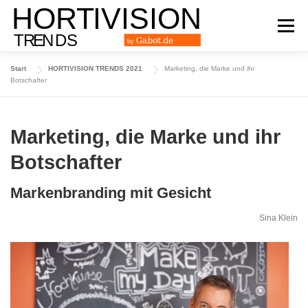
Zum
Inhalt
Menü
springen
Start
HORTIVISION TRENDS 2021
Marketing, die Marke und ihr
DAS TRENDMAGAZIN
AUSGABE 2024
Botschafter
AUSGABE 2023
AUSGABE 2022
ARCHIV
Marketing, die Marke und ihr
Botschafter
Markenbranding mit Gesicht
Sina Klein