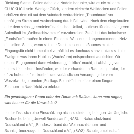
Richtung Stamm. Fallen dabei die Nadeln herunter, wird es nix mit dem
GLÜCKLICH sein. Weniger Glück, sondern vielmehr Wolldecken und Folien
schützen dem oft auf dem Autodach verfrachteten „Traumbaum“ vor
unnötigen Stress und Austrocknung durch Fahrwind. Nach dem eingekauften
oder dem selbst „geernteten“ natürlichen Unikat, ist dieser für einen längeren
Aufenthalt im „Weihnachtszimmer“ vorzubereiten. Zunächst das botanische
„Fundstück“ draußen in einem Eimer mit Wasser und abgenommenem Netz
einstellen. Selbst, wenn sich der Durchmesser des Baumes mit der
Eingangstür nicht kompatibel verhält, ist es durchaus sinnvoll, dass sich die
Zweige etwas ihrem Habitus (Wuchsform) entsprechend ausrichten. Ob
dieses Engagement dann wiederum „glücklich“ macht, ist abhängig von
unterschiedlichen Umständen, wie der vorhandenen Raumtemperatur, der
oft zu hohen Lufttrockenheit und verlässlichen Versorgung der vom
Wurzelwerk getrennten „Festtags-Botanik“ diese über einen längeren
Zeitraum im Nadelkleid zu erleben.
Ein geschlagener Baum oder der Baum mit Ballen – kann man sagen,
was besser für die Umwelt ist?
Leider lässt sich eine Einschätzung nicht so eindeutig belegen. Umfängliche
Recherche beim „Umwelt Bundesamt“, „NABU – Naturschutzbund
Deutschland e.V.“, „Bundesverband der Weihnachtsbaum- und
Schnittgrünerzeuger in Deutschland e.V.“, „(BWS), Schutzgemeinschaft