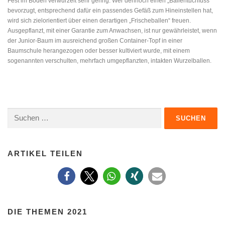
Fest im Boden verwurzelt sehr gering. Wer dennoch einen „Ballentuchfuss“
bevorzugt, entsprechend dafür ein passendes Gefäß zum Hineinstellen hat,
wird sich zielorientiert über einen derartigen „Frischeballen“ freuen.
Ausgepflanzt, mit einer Garantie zum Anwachsen, ist nur gewährleistet, wenn
der Junior-Baum im ausreichend großen Container-Topf in einer
Baumschule herangezogen oder besser kultiviert wurde, mit einem
sogenannten verschulten, mehrfach umgepflanzten, intakten Wurzelballen.
Suchen
nach:
ARTIKEL TEILEN
DIE THEMEN 2021