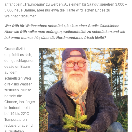
anfängt ein „Traumbaum“ zu werden. Aus einem kg Saatgut sprießen 3.000 –
5.000 neue Bäume, aber nur etwa die Hälfte wird letzten Endes zu
Weihnachtsbäumen.
Wer früh für Weihnachten schmückt, ist laut einer Studie Glücklicher.
Aber wie früh sollte man anfangen, weihnachtlich zu schmücken und wie
bekommt man es hin, dass die Nordmanntanne frisch bleibt?
Grundsätzlich
empfiehlt es sich,
den geschlagenen,
gesägten Baum
auf dem
schnellsten Weg
direkt ins Wasser
zustellen. Nur so
besteht die
Chance, ihn länger
im Indoorbereich
bei 19 bis 22°C
Temperaturen
reduziert nadelnd
aufzustellen.