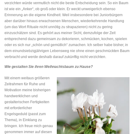
verzichten würde vermutlich nicht die beste Entscheidung sein. So ein Baum
ist wie ein „Anker“, ob groß oder klein. Er weckt unweigerlich ebenso
Erinnerung an die eigene Kindheit. Weil insbesondere bei Juniorbürgern
aber darüber hinaus erwachsenen Menschen, wiederkehrende Handlung
(um das Wort Rituale nicht unnötig zu strapazieren) nicht zu gering
einzuschätzen sind. Es gehört aus meiner Sicht, demzufolge der Zeit
entsprechend dazu gemeinsam zu dekorieren, schmücken, kochen, spielen
oder es sich nur „schön und gemütlich“ zumachen. Ich selber habe bisher, in
dem einundsiebzigjährigen Lebensweg nie ohne einen geschmückten Baum
verbracht und werde deshalb darauf zukünftig nicht verzichten.
Wie gestalten Sie ihren Weihnachtsbaum zu Hause?
Mit einem weitaus größeren
Zeitrahmen für Ruhe und
Motivation meine bisherigen
handwerklichen und
gestalterischen Fertigkeiten
mit erforderlicher
Engelsgeduld (passt zum
Thema), in Einklang zu
bringen. Ich freue mich genau
genommen immer auf diesen