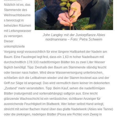
Nützlich ist es, das
Stammende des
Weihnachtsbaume
s bevorzugt in
beheizten Räumen
mit Leitungswasser
John Langley mit der Juniorpflanze Abies
zu versorgen.
nordmanniana – Foto: Petra Schweim
Dieser
unkomplizierte
Vorgang sorgt voraussichtlich für eine längere Haltbarkeit der Nadeln am
Baum. Eine Faustregel legt fest, dass ein 1,63 m hoher Nadelbaum mit
durchschnittlich 178.333 nadelförmigen Blätter bis zu zwei Liter Wasser
täglich benötigt. Tipp: Deshalb den Baum am Stammende ständig feucht
oder besser nass halten. Wird diese Wasserversorgung unterbrochen,
schließen sich die Leitbahnen wieder und der Stamm trocknet aus und der
Griff zur Säge ist angesagt. Das wird vermutlich dann keiner im dekorierten
„Zustand“ mehr veranstalten. Tipp: Beim Kauf, sehen die nadelförmigen
Blätter (naturgemäß und sortenabhängig) sattgrün aus. Eine leicht
glänzende Wachsschicht ist ein verlässlicher, sichtbarer Anzeiger für
ausreichende Feuchtigkeit im Blattwerk. Wer lieber selbst Hand anlegt,
streicht mit seiner flachen Hand über das glatte Nadelwerk (Abies wie Tanne)
oder die pieksigen, nadeligen Blätter (Picea wie Fichte) vom Zweig in