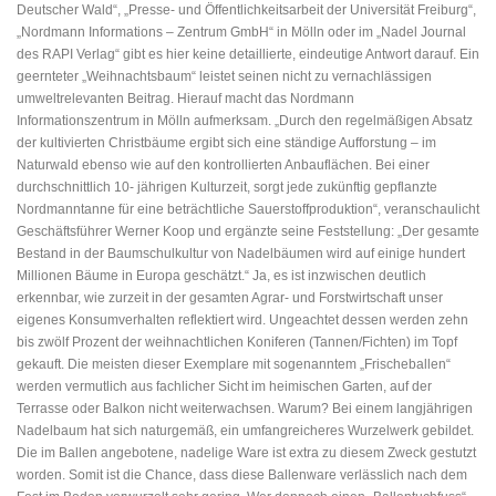
Deutscher Wald“, „Presse- und Öffentlichkeitsarbeit der Universität Freiburg“,
„Nordmann Informations – Zentrum GmbH“ in Mölln oder im „Nadel Journal
des RAPI Verlag“ gibt es hier keine detaillierte, eindeutige Antwort darauf. Ein
geernteter „Weihnachtsbaum“ leistet seinen nicht zu vernachlässigen
umweltrelevanten Beitrag. Hierauf macht das Nordmann
Informationszentrum in Mölln aufmerksam. „Durch den regelmäßigen Absatz
der kultivierten Christbäume ergibt sich eine ständige Aufforstung – im
Naturwald ebenso wie auf den kontrollierten Anbauflächen. Bei einer
durchschnittlich 10- jährigen Kulturzeit, sorgt jede zukünftig gepflanzte
Nordmanntanne für eine beträchtliche Sauerstoffproduktion“, veranschaulicht
Geschäftsführer Werner Koop und ergänzte seine Feststellung: „Der gesamte
Bestand in der Baumschulkultur von Nadelbäumen wird auf einige hundert
Millionen Bäume in Europa geschätzt.“ Ja, es ist inzwischen deutlich
erkennbar, wie zurzeit in der gesamten Agrar- und Forstwirtschaft unser
eigenes Konsumverhalten reflektiert wird. Ungeachtet dessen werden zehn
bis zwölf Prozent der weihnachtlichen Koniferen (Tannen/Fichten) im Topf
gekauft. Die meisten dieser Exemplare mit sogenanntem „Frischeballen“
werden vermutlich aus fachlicher Sicht im heimischen Garten, auf der
Terrasse oder Balkon nicht weiterwachsen. Warum? Bei einem langjährigen
Nadelbaum hat sich naturgemäß, ein umfangreicheres Wurzelwerk gebildet.
Die im Ballen angebotene, nadelige Ware ist extra zu diesem Zweck gestutzt
worden. Somit ist die Chance, dass diese Ballenware verlässlich nach dem