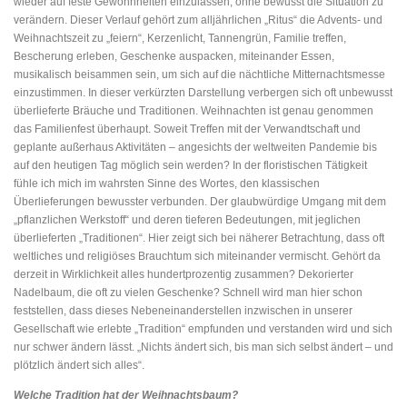
wieder auf feste Gewohnheiten einzulassen, ohne bewusst die Situation zu
verändern. Dieser Verlauf gehört zum alljährlichen „Ritus“ die Advents- und
Weihnachtszeit zu „feiern“, Kerzenlicht, Tannengrün, Familie treffen,
Bescherung erleben, Geschenke auspacken, miteinander Essen,
musikalisch beisammen sein, um sich auf die nächtliche Mitternachtsmesse
einzustimmen. In dieser verkürzten Darstellung verbergen sich oft unbewusst
überlieferte Bräuche und Traditionen. Weihnachten ist genau genommen
das Familienfest überhaupt. Soweit Treffen mit der Verwandtschaft und
geplante außerhaus Aktivitäten – angesichts der weltweiten Pandemie bis
auf den heutigen Tag möglich sein werden? In der floristischen Tätigkeit
fühle ich mich im wahrsten Sinne des Wortes, den klassischen
Überlieferungen bewusster verbunden. Der glaubwürdige Umgang mit dem
„pflanzlichen Werkstoff“ und deren tieferen Bedeutungen, mit jeglichen
überlieferten „Traditionen“. Hier zeigt sich bei näherer Betrachtung, dass oft
weltliches und religiöses Brauchtum sich miteinander vermischt. Gehört da
derzeit in Wirklichkeit alles hundertprozentig zusammen? Dekorierter
Nadelbaum, die oft zu vielen Geschenke? Schnell wird man hier schon
feststellen, dass dieses Nebeneinanderstellen inzwischen in unserer
Gesellschaft wie erlebte „Tradition“ empfunden und verstanden wird und sich
nur schwer ändern lässt. „Nichts ändert sich, bis man sich selbst ändert – und
plötzlich ändert sich alles“.
Welche Tradition hat der Weihnachtsbaum?