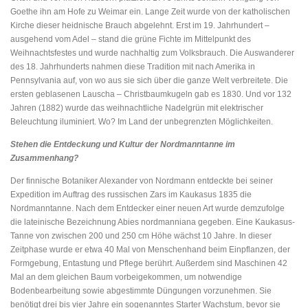
Goethe ihn am Hofe zu Weimar ein. Lange Zeit wurde von der katholischen
Kirche dieser heidnische Brauch abgelehnt. Erst im 19. Jahrhundert –
ausgehend vom Adel – stand die grüne Fichte im Mittelpunkt des
Weihnachtsfestes und wurde nachhaltig zum Volksbrauch. Die Auswanderer
des 18. Jahrhunderts nahmen diese Tradition mit nach Amerika in
Pennsylvania auf, von wo aus sie sich über die ganze Welt verbreitete. Die
ersten geblasenen Lauscha – Christbaumkugeln gab es 1830. Und vor 132
Jahren (1882) wurde das weihnachtliche Nadelgrün mit elektrischer
Beleuchtung iluminiert. Wo? Im Land der unbegrenzten Möglichkeiten.
Stehen die Entdeckung und Kultur der Nordmanntanne im
Zusammenhang?
Der finnische Botaniker Alexander von Nordmann entdeckte bei seiner
Expedition im Auftrag des russischen Zars im Kaukasus 1835 die
Nordmanntanne. Nach dem Entdecker einer neuen Art wurde demzufolge
die lateinische Bezeichnung Abies nordmanniana gegeben. Eine Kaukasus-
Tanne von zwischen 200 und 250 cm Höhe wächst 10 Jahre. In dieser
Zeitphase wurde er etwa 40 Mal von Menschenhand beim Einpflanzen, der
Formgebung, Entastung und Pflege berührt. Außerdem sind Maschinen 42
Mal an dem gleichen Baum vorbeigekommen, um notwendige
Bodenbearbeitung sowie abgestimmte Düngungen vorzunehmen. Sie
benötigt drei bis vier Jahre ein sogenanntes Starter Wachstum, bevor sie