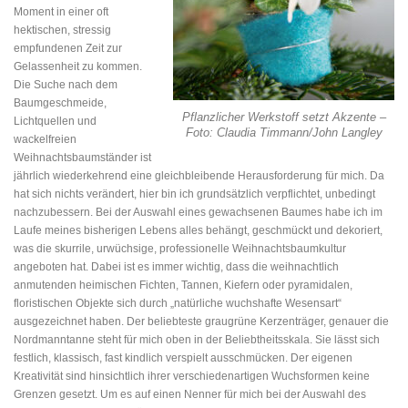
Moment in einer oft
hektischen, stressig
empfundenen Zeit zur
Gelassenheit zu kommen.
Die Suche nach dem
Baumgeschmeide,
Pflanzlicher Werkstoff setzt Akzente –
Lichtquellen und
Foto: Claudia Timmann/John Langley
wackelfreien
Weihnachtsbaumständer ist
jährlich wiederkehrend eine gleichbleibende Herausforderung für mich. Da
hat sich nichts verändert, hier bin ich grundsätzlich verpflichtet, unbedingt
nachzubessern. Bei der Auswahl eines gewachsenen Baumes habe ich im
Laufe meines bisherigen Lebens alles behängt, geschmückt und dekoriert,
was die skurrile, urwüchsige, professionelle Weihnachtsbaumkultur
angeboten hat. Dabei ist es immer wichtig, dass die weihnachtlich
anmutenden heimischen Fichten, Tannen, Kiefern oder pyramidalen,
floristischen Objekte sich durch „natürliche wuchshafte Wesensart“
ausgezeichnet haben. Der beliebteste graugrüne Kerzenträger, genauer die
Nordmanntanne steht für mich oben in der Beliebtheitsskala. Sie lässt sich
festlich, klassisch, fast kindlich verspielt ausschmücken. Der eigenen
Kreativität sind hinsichtlich ihrer verschiedenartigen Wuchsformen keine
Grenzen gesetzt. Um es auf einen Nenner für mich bei der Auswahl des