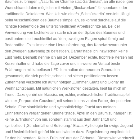
Baumes zu bringen: „Natürlicher Charme statt Gardemaß“, an alle nadeligen
Wunschkandidaten möglichst mit vielen „Stockwerken“ für spontane oder
traditionelle Dekoideen. Wer sich wie eine/n „Schmücker/in“ versteht, fängt
beim Ausschmücken des Baumes simpel an, es kommt durchaus auf die
richtige Reihenfolge der unterschiedlichen Arbeitsschritte an. Bei der
Verwendung von Lichterketten starte ich an der Spitze des Baumes und
positioniere die Leuchtmittel auf den jeweiligen Etagen spiralförmig auf
Bodennähe. Es ist immer eine Herausforderung, das Kabelwirrwarr unter
den Zweigen aufwendig zu befestigen. Darauf habe ich inzwischen keine
Lust mehr. Deshalb nehme ich am 24. Dezember echte, tropffreie Kerzen mit
Kerzenhalter und habe die Tage zuvor und im weiteren Verlauf beste
Erfahrungen mit kabelloser LED Ilumination der neueren Generation
gesammelt, die sich perfekt, schnell und sicher positionieren lassen.
Zunehmend verzichte ich auf unnötigen „Glimmer, Glanz und Gloria“ im
Weihnachtsbaum. Mit natürlichen Werkstoffen gestalten, liegt für mich im
Trend. Dazu gehört ein klassischer, echter, weihnachtlicher Traditionsapfel
wie der ‚Purpurroter Cousinot‘, mit seiner intensiv roten Farbe, der polierten
Schale. Eine sinnbildliche und symbolträchtige Frucht aus meinen
Erinnerungen vergangener Kindheitstage. Äpfel in den Baum zu hängen ist
keine „Erfindung“ von mir, sondern stammt aus dem Jahr 1419 und
symbolisiert „Sündenfall und Befreiung.“ Etwas Mythologie für ewige Jugend
und Unsterblichkeit gehört hin und wieder dazu. Begeisterung empfinde ich
für den blühenden „Kultur- Frühling“ aus der Gärtnerei. Dieser wird vereinzelt