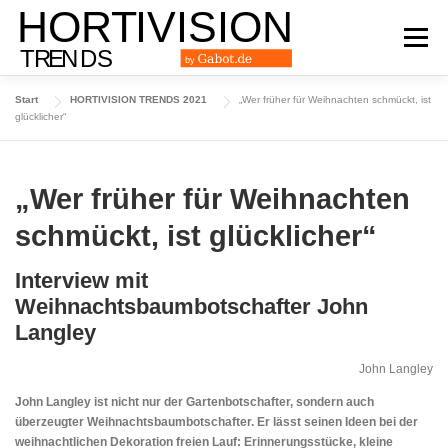
Zum
Inhalt
Menü
springen
Start
HORTIVISION TRENDS 2021
„Wer früher für Weihnachten schmückt, ist
DAS TRENDMAGAZIN
AUSGABE 2024
glücklicher“
AUSGABE 2023
AUSGABE 2022
ARCHIV
„Wer früher für Weihnachten
schmückt, ist glücklicher“
Interview mit
Weihnachtsbaumbotschafter John
Langley
John Langley
John Langley ist nicht nur der Gartenbotschafter, sondern auch
überzeugter Weihnachtsbaumbotschafter. Er lässt seinen Ideen bei der
weihnachtlichen Dekoration freien Lauf: Erinnerungsstücke, kleine