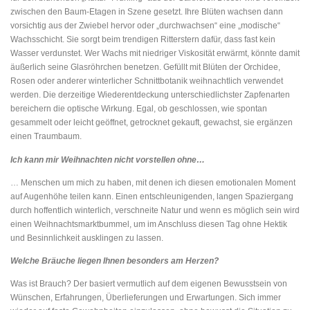
zwischen den Baum-Etagen in Szene gesetzt. Ihre Blüten wachsen dann
vorsichtig aus der Zwiebel hervor oder „durchwachsen“ eine „modische“
Wachsschicht. Sie sorgt beim trendigen Ritterstern dafür, dass fast kein
Wasser verdunstet. Wer Wachs mit niedriger Viskosität erwärmt, könnte damit
äußerlich seine Glasröhrchen benetzen. Gefüllt mit Blüten der Orchidee,
Rosen oder anderer winterlicher Schnittbotanik weihnachtlich verwendet
werden. Die derzeitige Wiederentdeckung unterschiedlichster Zapfenarten
bereichern die optische Wirkung. Egal, ob geschlossen, wie spontan
gesammelt oder leicht geöffnet, getrocknet gekauft, gewachst, sie ergänzen
einen Traumbaum.
Ich kann mir Weihnachten nicht vorstellen ohne…
… Menschen um mich zu haben, mit denen ich diesen emotionalen Moment
auf Augenhöhe teilen kann. Einen entschleunigenden, langen Spaziergang
durch hoffentlich winterlich, verschneite Natur und wenn es möglich sein wird
einen Weihnachtsmarktbummel, um im Anschluss diesen Tag ohne Hektik
und Besinnlichkeit ausklingen zu lassen.
Welche Bräuche liegen Ihnen besonders am Herzen?
Was ist Brauch? Der basiert vermutlich auf dem eigenen Bewusstsein von
Wünschen, Erfahrungen, Überlieferungen und Erwartungen. Sich immer