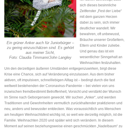
sich dieses besinnliche
Zeitfenster „Fest der Liebe“
mit dem ganzen Herzen
dabei zu sein, sich immer
deutlicher wandelt. Wir
bewahren, oft unbewusst,
Bräuche unserer Großeltern,
Ein grüner Anker auch für Juniorbürger –
Eltern und Kinder zuliebe.
zu gering einzuschätzen sind. Es gehört
Und genau das ist ein
aus meiner Sicht,
wesentlicher Sinngehalt an
Foto: Claudia Timmann/John Langley
Weihnachten festzuhalten.
Um den derzeitigen äußeren Umständen entgegenzuwirken, birgt diese
Krise eine Chance, sich auf Veränderung einzulassen. Aus dem bisher
aktiven, oft impulsiven, schnelllebigen Alltag ist – bedingt durch die fast
weltweit bestehenden der Coronavirus-Pandemie – bei vielen von uns
inzwischen fremdbestimmt Betroffenheit, Vorsicht und verstärkt der Wunsch
im Sinne nach Geborgensein geweckt. Wir suchen „Anker“, und werden
Traditionen und Gewohnheiten vermutlich zurückhaltender praktizieren und
neu, anders und bewusster entdecken. Was voraussichtlich uns Menschen
am heutigen Weihnachtsfest wichtig ist, so weit wie derzeitig möglich, ist die
Familie. Weihnachten 2020 und später wird sich verändern. In diesem
Moment auf seinen beziehungsweise einen geschmückten „Nadelbaum“ zu